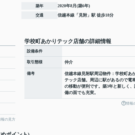
築年
2020年8月(築6年)
交通
信越本線
「
見附
」駅 徒歩18分
学校町あかりテック店舗の詳細情報
設備条件
取引態様
仲介
備考
信越本線見附駅周辺物件：学校町あ
テック店舗。周辺に駅があるので電
の移動が便利です。築3年と新しく、
備の面でも充実。
情報
情報の見方
めポイント)