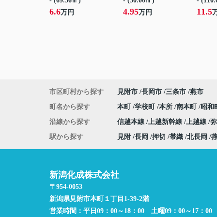
- (69.56㎡)
- (30.00㎡)
- (110
6.6
4.95
11.5
万円
万円
市区町村から探す
見附市
長岡市
三条市
燕市
町名から探す
本町
学校町
本所
南本町
昭和
沿線から探す
信越本線
上越新幹線
上越線
駅から探す
見附
長岡
押切
帯織
北長岡
新潟化成株式会社
〒954-0053
新潟県見附市本町１丁目1-39-2階
営業時間：
平日09：00～18：00 土曜09：00～17：00