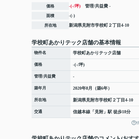
価格
-(-/坪)
管理/共益費
-
面積
-(-)
所在地
新潟県
見附市
学校町
２丁目4-10
学校町あかりテック店舗の基本情報
物件名
学校町あかりテック店舗
価格
-(-/坪)
管理/共益費
-
築年月
2020年8月（築6年）
所在地
新潟県
見附市
学校町
２丁目4-10
交通
信越本線
「
見附
」駅 徒歩18分
学校町あかりテック店舗のコメント(おすす