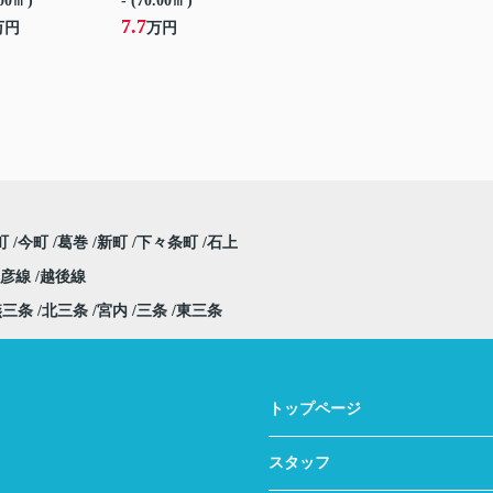
.00㎡)
- (70.00㎡)
7.7
万円
万円
町
今町
葛巻
新町
下々条町
石上
弥彦線
越後線
燕三条
北三条
宮内
三条
東三条
トップページ
スタッフ