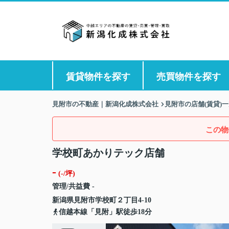
賃貸物件を探す
売買物件を探す
見附市の不動産｜新潟化成株式会社
見附市の店舗(賃貸)
この物
学校町あかりテック店舗
-
(-/坪)
管理/共益費 -
新潟県
見附市
学校町
２丁目4-10
信越本線「見附」駅徒歩18分