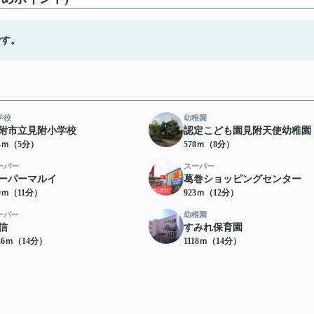
です。
学校
幼稚園
附市立見附小学校
認定こども園見附天使幼稚園
74ｍ（5分）
578ｍ（8分）
ーパー
スーパー
ーパーマルイ
葛巻ショッピングセンター
39ｍ（11分）
923ｍ（12分）
ーパー
幼稚園
信
すみれ保育園
46ｍ（14分）
1118ｍ（14分）