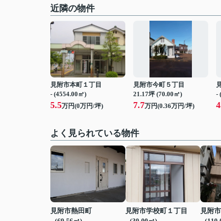
近隣の物件
見附市本町１丁目
見附市今町５丁目
- (4554.00㎡)
21.17坪 (70.00㎡)
-
5.5
7.7
4
万円(
0
万円/坪)
万円(
0.36
万円/坪)
よく見られている物件
見附市熱田町
見附市学校町１丁目
見附市