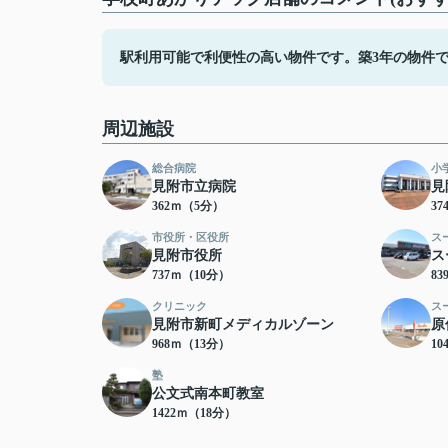
駅利用可能で利便性の高い物件です。築3年の物件
周辺施設
総合病院
小
見附市立病院
見
362ｍ（5分）
3
市役所・区役所
ス
見附市役所
ス
737ｍ（10分）
8
クリニック
ス
見附市新町メディカルゾーン
原
968ｍ（13分）
10
塾
公文式南本町教室
1422ｍ（18分）