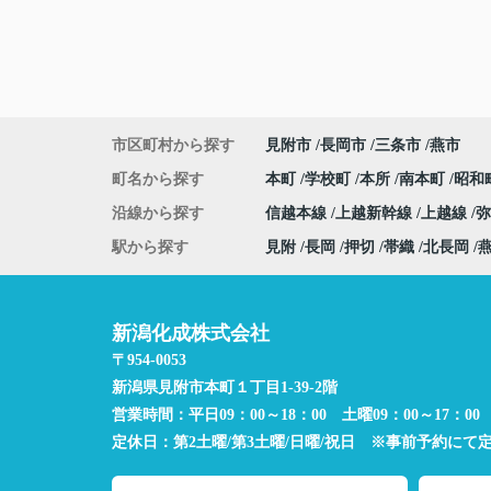
市区町村から探す
見附市
長岡市
三条市
燕市
町名から探す
本町
学校町
本所
南本町
昭和
沿線から探す
信越本線
上越新幹線
上越線
駅から探す
見附
長岡
押切
帯織
北長岡
新潟化成株式会社
〒954-0053
新潟県見附市本町１丁目1-39-2階
営業時間：
平日09：00～18：00 土曜09：00～17：00
定休日：
第2土曜/第3土曜/日曜/祝日 ※事前予約にて