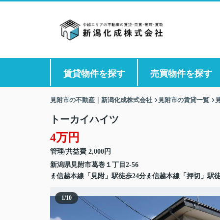
賃貸物件を探す
売買物件を探す
見附市の不動産｜新潟化成株式会社
見附市の賃貸一覧
トーカイハイツ
4万円
管理/共益費 2,000円
新潟県
見附市
葛巻
１丁目2-56
信越本線「見附」駅徒歩24分
信越本線「押切」駅徒
1
/
10