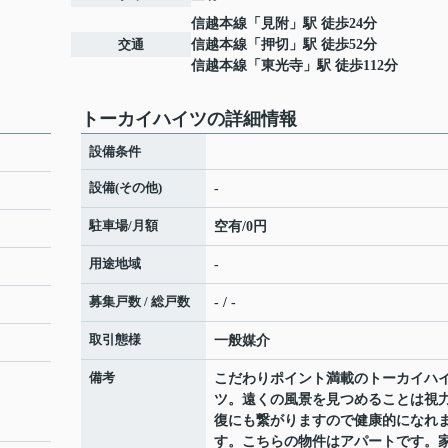
信越本線
「
見附
」駅 徒歩24分
交通
信越本線
「
押切
」駅 徒歩52分
信越本線
「
東光寺
」駅 徒歩112分
トーカイハイツの詳細情報
設備条件
設備(その他)
-
駐車場/月額
空有/0円
用途地域
-
募集戸数 / 総戸数
- / -
取引態様
一般媒介
備考
こだわりポイント満載のトーカイハ
ツ。遠くの風景を見つめることは視
復にも繋がりますので健康的になれ
す。こちらの物件はアパートです。