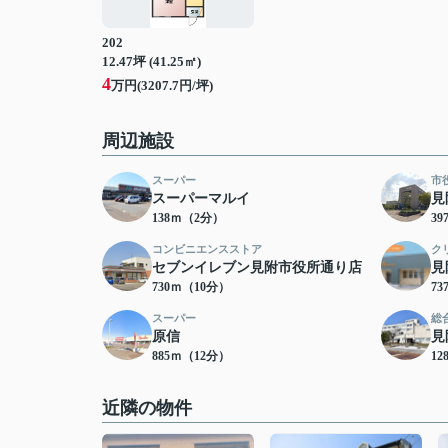
202
12.47坪 (41.25㎡)
4
万円(3207.7円/坪)
周辺施設
スーパー
市
スーパーマルイ
見
138ｍ（2分）
3
コンビニエンスストア
ク
セブンイレブン見附市役所通り店
見
730ｍ（10分）
7
スーパー
総
原信
見
885ｍ（12分）
12
近隣の物件