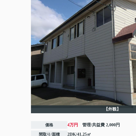
【外観】
価格
4万円
管理/共益費
2,000円
間取り/面積
2DK/41.25㎡