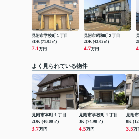
見附市学校町１丁目
見附市昭和町２丁目
3DK (71.05㎡)
2DK (42.02㎡)
2
7.1
4.7
4
万円
万円
よく見られている物件
見附市本町１丁目
見附市学校町１丁目
見附市
2DK (40.00㎡)
3K (74.98㎡)
8K (1
3.7
4.5
3.5
万円
万円
万