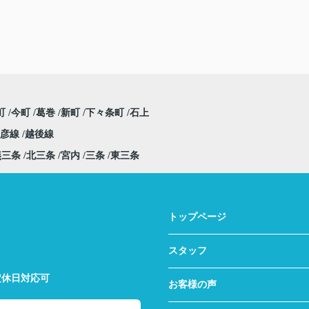
町
今町
葛巻
新町
下々条町
石上
弥彦線
越後線
燕三条
北三条
宮内
三条
東三条
トップページ
スタッフ
定休日対応可
お客様の声