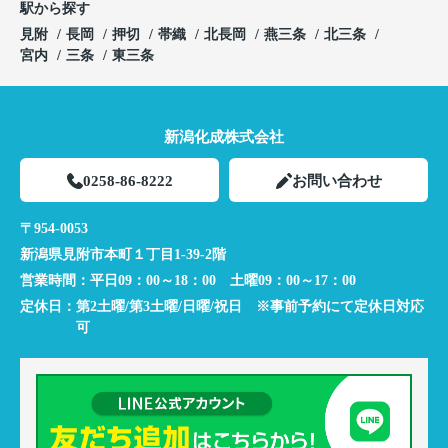
駅から探す
見附
長岡
押切
帯織
北長岡
燕三条
北三条
宮内
三条
東三条
新潟化成株式会社
0258-86-8222
お問い合わせ
〒954-0053
新潟県見附市本町１丁目1-39-2階
営業時間：
平日09：00～18：00 土曜09：00～17：00
定休日：
第2土曜/第3土曜/日曜/祝日 ※事前予約にて定休日対応
可