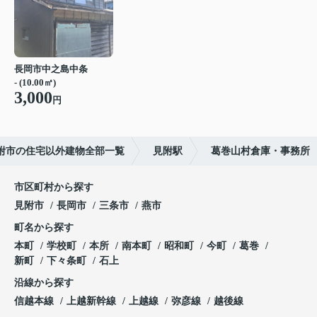
長岡市中之島中条
- (10.00㎡)
3,000
円
附市の住宅以外建物全部一覧
見附駅
葛巻山村倉庫・事務所
市区町村から探す
見附市
長岡市
三条市
燕市
町名から探す
本町
学校町
本所
南本町
昭和町
今町
葛巻
新町
下々条町
石上
沿線から探す
信越本線
上越新幹線
上越線
弥彦線
越後線