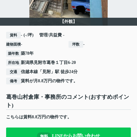
【外観】
- (-/坪) 管理/共益費 -
賃料
-
-
建物面積
坪数
築78年
築年数
新潟県
見附市
葛巻
１丁目6-20
所在地
信越本線
「
見附
」駅 徒歩24分
交通
賃料が月8.8万円の物件です。
備考
葛巻山村倉庫・事務所のコメント(おすすめポイン
ト)
こちらは賃料8.8万円の物件です。
LINEからお問い合わせ
無料