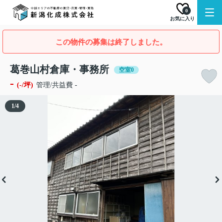
0
お気に入り
この物件の募集は終了しました。
葛巻山村倉庫・事務所
空室0
-
(-/坪)
管理/共益費 -
1
/
4