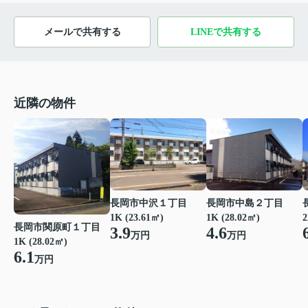
メールで共有する
LINEで共有する
近隣の物件
長岡市中島２丁目
長岡市中沢１丁目
1K (28.02㎡)
1K (23.61㎡)
2
長岡市関原町１丁目
4.6
3.9
万円
万円
1K (28.02㎡)
6.1
万円