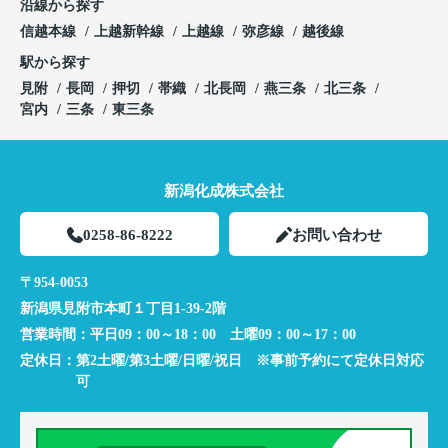
沿線から探す
信越本線
上越新幹線
上越線
弥彦線
越後線
駅から探す
見附
長岡
押切
帯織
北長岡
燕三条
北三条
宮内
三条
東三条
新潟化成株式会社
0258-86-8222
お問い合わせ
〒954-0053
新潟県見附市本町１丁目1-39-2階
営業時間：
平日09：00～18：00 土曜09：00～17：00
定休日：
第2土曜/第3土曜/日曜/祝日 ※事前予約にて定休日対応
可