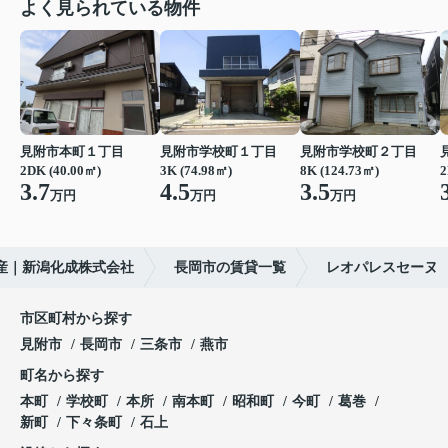
よく見られている物件
見附市本町１丁目
見附市学校町１丁目
見附市学校町２丁目
2DK (40.00㎡)
3K (74.98㎡)
8K (124.73㎡)
2
3.7
4.5
3.5
万円
万円
万円
産｜新潟化成株式会社
長岡市の賃貸一覧
レオパレスセーヌ
市区町村から探す
見附市
長岡市
三条市
燕市
町名から探す
本町
学校町
本所
南本町
昭和町
今町
葛巻
新町
下々条町
石上