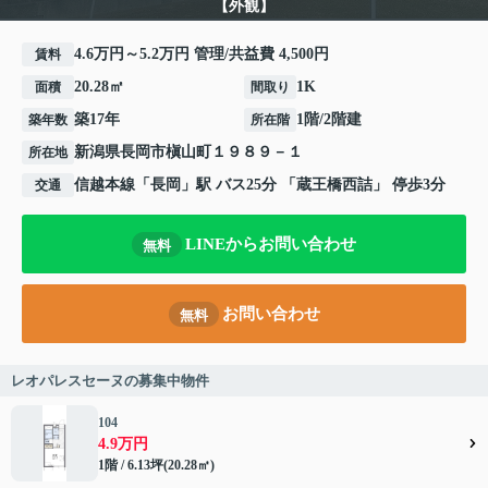
【外観】
4.6万円～5.2万円 管理/共益費 4,500円
賃料
20.28㎡
1K
面積
間取り
築17年
1階/2階建
築年数
所在階
新潟県
長岡市
槇山町
１９８９－１
所在地
信越本線
「
長岡
」駅 バス25分 「蔵王橋西詰」 停歩3分
交通
LINEからお問い合わせ
無料
お問い合わせ
無料
レオパレスセーヌの募集中物件
104
4.9万円
1階 / 6.13坪(20.28㎡)