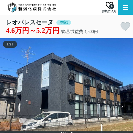
0
お気に入り
レオパレスセーヌ
空室5
4.6万円～5.2万円
管理/共益費 4,500円
1
/
21