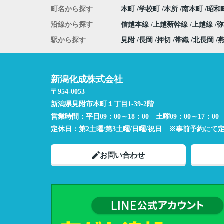
町名から探す
本町
学校町
本所
南本町
昭和
沿線から探す
信越本線
上越新幹線
上越線
駅から探す
見附
長岡
押切
帯織
北長岡
新潟化成株式会社
〒954-0053
新潟県見附市本町１丁目1-39-2階
営業時間：
平日09：00～18：00 土曜09：00～17：00
定休日：
第2土曜/第3土曜/日曜/祝日 ※事前予約にて
お問い合わせ