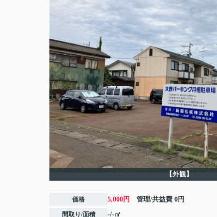
【外観】
価格
5,000円
管理/共益費
0円
間取り/面積
-/-㎡