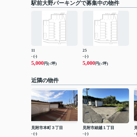
駅前大野パーキングで募集中の物件
11
25
- (-)
- (-)
5,000
5,000
円(-/坪)
円(-/坪)
近隣の物件
見附市本町３丁目
見附市細越１丁目
- (-)
- (-)
- 