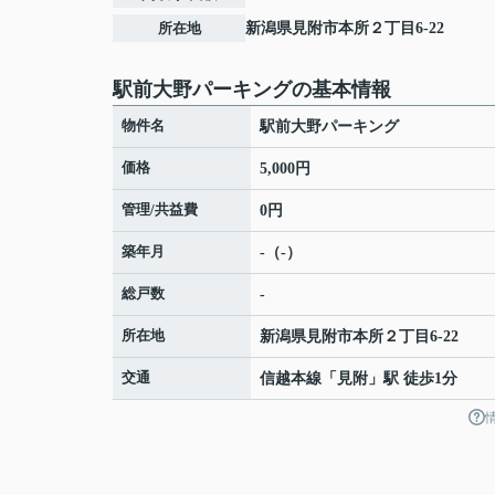
所在地
新潟県
見附市
本所
２丁目6-22
駅前大野パーキングの基本情報
物件名
駅前大野パーキング
価格
5,000円
管理/共益費
0円
築年月
-（-）
総戸数
-
所在地
新潟県
見附市
本所
２丁目6-22
交通
信越本線
「
見附
」駅 徒歩1分