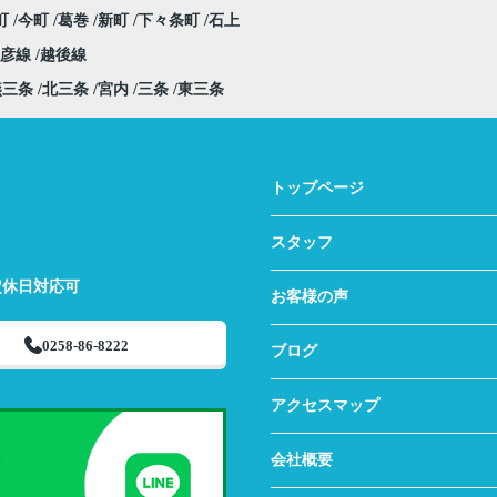
町
今町
葛巻
新町
下々条町
石上
弥彦線
越後線
燕三条
北三条
宮内
三条
東三条
トップページ
スタッフ
定休日対応可
お客様の声
0258-86-8222
ブログ
アクセスマップ
会社概要