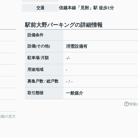
交通
信越本線
「
見附
」駅 徒歩1分
駅前大野パーキングの詳細情報
設備条件
設備(その他)
消雪設備有
駐車場/月額
-/-
用途地域
-
募集戸数 / 総戸数
- / -
取引態様
一般媒介
情報
情報の見方