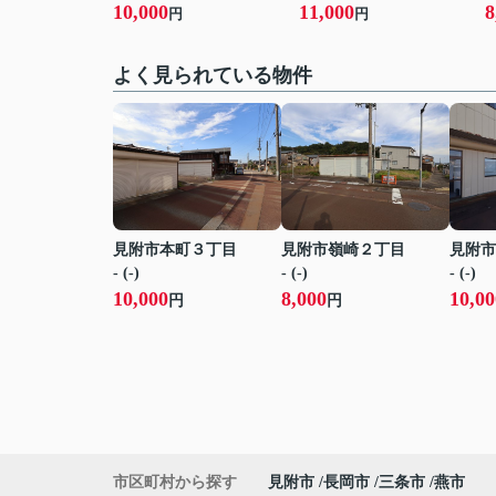
10,000
11,000
8
円
円
よく見られている物件
見附市本町３丁目
見附市嶺崎２丁目
見附市
- (-)
- (-)
- (-)
10,000
8,000
10,00
円
円
市区町村から探す
見附市
長岡市
三条市
燕市