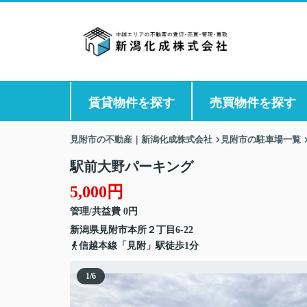
賃貸物件を探す
売買物件を探す
見附市の不動産｜新潟化成株式会社
見附市の駐車場一覧
駅前大野パーキング
5,000円
管理/共益費 0円
新潟県
見附市
本所
２丁目6-22
信越本線「見附」駅徒歩1分
1
/
6