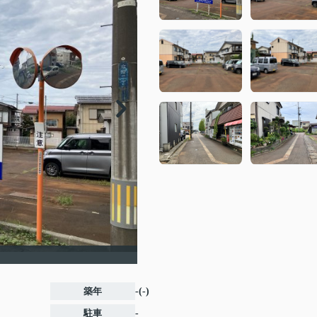
築年
-(-)
駐車
-