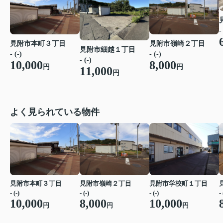
-
見附市本町３丁目
見附市嶺崎２丁目
見附市細越１丁目
- (-)
- (-)
- (-)
10,000
8,000
円
円
11,000
円
よく見られている物件
見附市本町３丁目
見附市嶺崎２丁目
見附市学校町１丁目
- (-)
- (-)
- (-)
- 
10,000
8,000
10,000
円
円
円