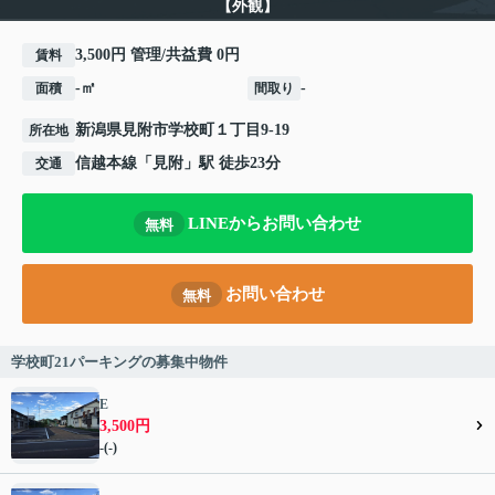
【外観】
3,500円 管理/共益費 0円
賃料
-㎡
-
面積
間取り
新潟県
見附市
学校町
１丁目9-19
所在地
信越本線
「
見附
」駅 徒歩23分
交通
LINEからお問い合わせ
無料
お問い合わせ
無料
学校町21パーキングの募集中物件
E
3,500円
-(-)