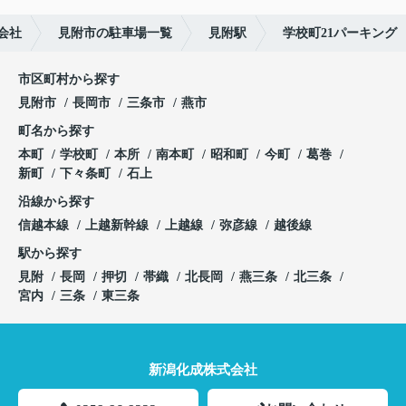
会社
見附市の駐車場一覧
見附駅
学校町21パーキング
市区町村から探す
見附市
長岡市
三条市
燕市
町名から探す
本町
学校町
本所
南本町
昭和町
今町
葛巻
新町
下々条町
石上
沿線から探す
信越本線
上越新幹線
上越線
弥彦線
越後線
駅から探す
見附
長岡
押切
帯織
北長岡
燕三条
北三条
宮内
三条
東三条
新潟化成株式会社