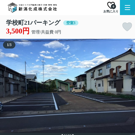
0
お気に入り
学校町21パーキング
空室3
3,500円
管理/共益費 0円
1
/
3