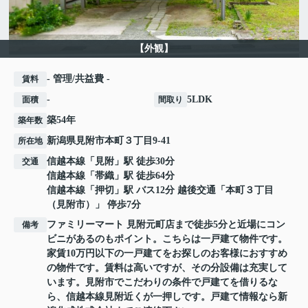
【外観】
- 管理/共益費 -
賃料
-
5LDK
面積
間取り
築54年
築年数
新潟県
見附市
本町
３丁目9-41
所在地
信越本線
「
見附
」駅 徒歩30分
交通
信越本線
「
帯織
」駅 徒歩64分
信越本線
「
押切
」駅 バス12分 越後交通「本町３丁目
（見附市）」 停歩7分
ファミリーマート 見附元町店まで徒歩5分と近場にコン
備考
ビニがあるのもポイント。こちらは一戸建て物件です。
家賃10万円以下の一戸建てをお探しのお客様におすすめ
の物件です。賃料は高いですが、その分設備は充実して
います。見附市でこだわりの条件で戸建てを借りるな
ら、信越本線見附近くが一押しです。戸建て情報なら新