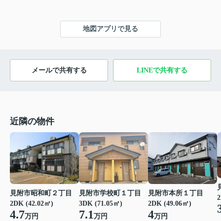
地図アプリで見る
メールで共有する
LINEで共有する
近隣の物件
見附市昭和町２丁目
見附市学校町１丁目
見附市本所１丁目
2
2DK (42.02㎡)
3DK (71.05㎡)
2DK (49.06㎡)
4.7
7.1
4
万円
万円
万円