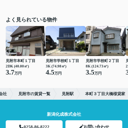
よく見られている物件
見附市本町１丁目
見附市学校町１丁目
見附市学校町２丁目
2DK (40.00㎡)
3K (74.98㎡)
8K (124.73㎡)
2
3.7
4.5
3.5
万円
万円
万円
会社
見附市の賃貸一覧
見附駅
本町３丁目大橋様貸家
新潟化成株式会社
0258-86-8222
お問い合わせ