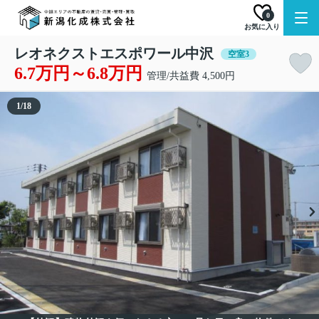
0
お気に入り
レオネクストエスポワール中沢
空室3
6.7万円～6.8万円
管理/共益費 4,500円
1
/
18