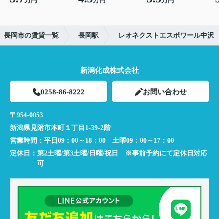
万円
万円
万円
長岡市の賃貸一覧
長岡駅
レオネクストエスポワール中沢
新潟化成株式会社
0258-86-8222
お問い合わせ
〒954-0053
新潟県見附市本町１丁目1-39-2階
営業時間：
平日09：00～18：00 土曜09：00～17：00
定休日：
第2土曜/第3土曜/日曜/祝日 ※事前予約にて定休日対応
可