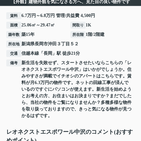
【外観】建物外観を気になさる方へ、見た目の良い物件です
6.7万円～6.8万円 管理/共益費 4,500円
賃料
25.06㎡～29.47㎡
1K
面積
間取り
築15年
1階/2階建
築年数
所在階
新潟県
長岡市
沖田
３丁目５２
所在地
信越本線
「
長岡
」駅 徒歩21分
交通
新生活を失敗せず、スタートさせたいならこちらの「レ
備考
オネクストエスポワール中沢」はいかがでしょうか。住
みやすさが満載でイチオシのアパートはこちらです。賃
料が月6.3万円の物件です。ネットの回線工事が済んで
いるのですぐにパソコンが使えます。新生活を始めよう
とお考えの方、お住まいはお決まりですか？まだでした
ら、当社の物件をご覧になりませんか？多種多様な物件
を取り扱っておりますので、きっと気になる物件が見つ
かるはずです。
レオネクストエスポワール中沢のコメント(おすす
めポイント)