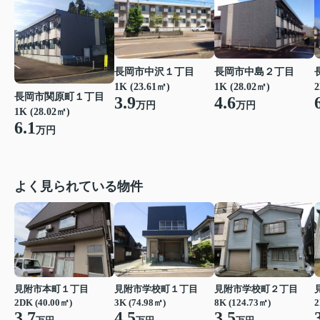
長岡市中島２丁目
長岡市中沢１丁目
1K (28.02㎡)
1K (23.61㎡)
2
長岡市関原町１丁目
4.6
3.9
万円
万円
1K (28.02㎡)
6.1
万円
よく見られている物件
見附市本町１丁目
見附市学校町１丁目
見附市学校町２丁目
2DK (40.00㎡)
3K (74.98㎡)
8K (124.73㎡)
2
3.7
4.5
3.5