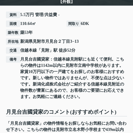
【外観】
5.5万円 管理/共益費 -
賃料
110.64㎡
6DK
面積
間取り
築53年
築年数
新潟県
見附市
月見台
２丁目3−13
所在地
信越本線
「
見附
」駅 徒歩52分
交通
月見台吉國貸家：信越本線見附駅にも近くて便利。こち
備考
らの物件は1142m以内に見附市立南中学校があります。
家賃10万円以下の一戸建てをお探しのお客様におすすめ
です。新しい物件ではありませんが、不便な点は少ない
です。新潟化成株式会社がご紹介する信越本線見附近の
物件数が豊富にあるので、お客様のご要望にお応えでき
ます。お気軽にご連絡ください。
月見台吉國貸家のコメント(おすすめポイント)
「月見台吉國貸家」の物件情報をお探しならお気軽にお問い合わ
せ下さい。こちらの物件は見附市立名木野小学校まで439m以内