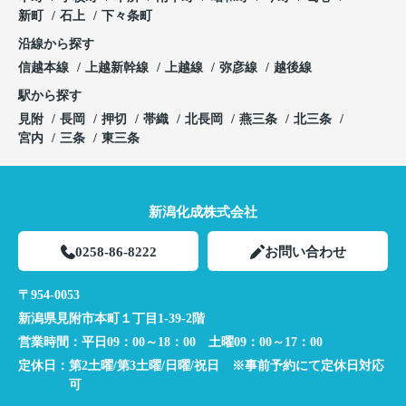
新町
石上
下々条町
沿線から探す
信越本線
上越新幹線
上越線
弥彦線
越後線
駅から探す
見附
長岡
押切
帯織
北長岡
燕三条
北三条
宮内
三条
東三条
新潟化成株式会社
0258-86-8222
お問い合わせ
〒954-0053
新潟県見附市本町１丁目1-39-2階
営業時間：
平日09：00～18：00 土曜09：00～17：00
定休日：
第2土曜/第3土曜/日曜/祝日 ※事前予約にて定休日対応
可