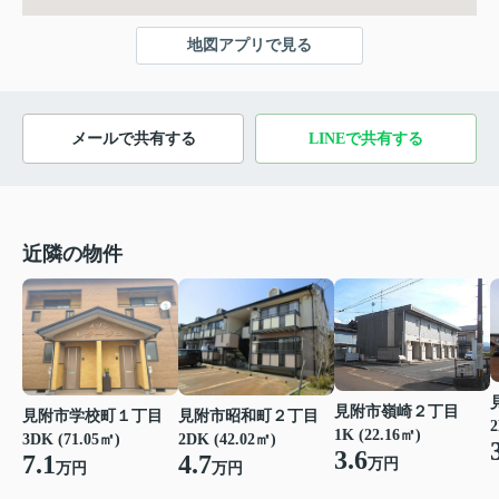
地図アプリで見る
メールで共有する
LINEで共有する
近隣の物件
見附市嶺崎２丁目
見附市学校町１丁目
見附市昭和町２丁目
2
1K (22.16㎡)
3DK (71.05㎡)
2DK (42.02㎡)
3.6
7.1
4.7
万円
万円
万円