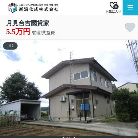
0
お気に入り
月見台吉國貸家
5.5万円
管理/共益費 -
1
/
12