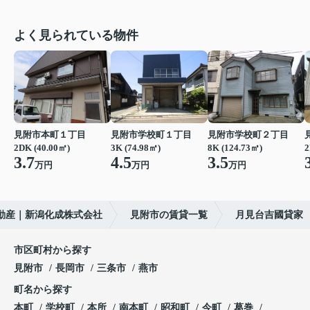
よく見られている物件
見附市本町１丁目
見附市学校町１丁目
見附市学校町２丁目
2DK (40.00㎡)
3K (74.98㎡)
8K (124.73㎡)
2
3.7
4.5
3.5
万円
万円
万円
動産｜新潟化成株式会社
見附市の賃貸一覧
月見台吉國貸家
市区町村から探す
見附市
長岡市
三条市
燕市
町名から探す
本町
学校町
本所
南本町
昭和町
今町
葛巻