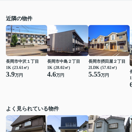
近隣の物件
長岡市中島２丁目
長岡市中沢１丁目
長岡市摂田屋２丁目
1K (28.02㎡)
1K (23.61㎡)
2LDK (57.02㎡)
4.6
3.9
5.55
万円
万円
万円
1
よく見られている物件