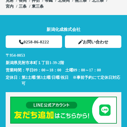
見附
長岡
押切
帯織
北長岡
燕三条
北三条
宮内
三条
東三条
新潟化成株式会社
0258-86-8222
お問い合わせ
〒954-0053
新潟県見附市本町１丁目1-39-2階
営業時間：
平日09：00～18：00 土曜09：00～17：00
定休日：
第2土曜/第3土曜/日曜/祝日 ※事前予約にて定休日対応
可