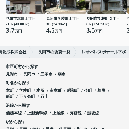
見附市本町１丁目
見附市学校町１丁目
見附市学校町２丁目
2DK (40.00㎡)
3K (74.98㎡)
8K (124.73㎡)
2
3.7
4.5
3.5
万円
万円
万円
潟化成株式会社
長岡市の賃貸一覧
レオパレスボナール下柳
市区町村から探す
見附市
長岡市
三条市
燕市
町名から探す
本町
学校町
本所
南本町
昭和町
今町
葛巻
新町
下々条町
石上
沿線から探す
信越本線
上越新幹線
上越線
弥彦線
越後線
駅から探す