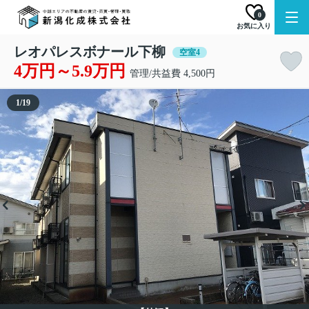
0
お気に入り
レオパレスボナール下柳
空室4
4万円～5.9万円
管理/共益費 4,500円
1
/
19