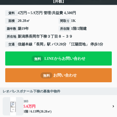
【外観】
4万円～5.9万円 管理/共益費 4,500円
賃料
20.28㎡
1K
面積
間取り
築19年
1階/2階建
築年数
所在階
新潟県
長岡市
下柳
３丁目８－３９
所在地
信越本線
「
長岡
」駅 バス20分 「江陽団地」 停歩3分
交通
LINEからお問い合わせ
無料
お問い合わせ
無料
レオパレスボナール下柳の募集中物件
103
5.6万円
1階 / 6.13坪(20.28㎡)