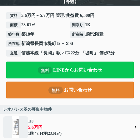
【外観】
5.6万円～5.7万円 管理/共益費 6,500円
賃料
23.61㎡
1K
面積
間取り
築18年
1階/2階建
築年数
所在階
新潟県
長岡市
堤町
５－２６
所在地
信越本線
「
長岡
」駅 バス22分 「堤町」 停歩2分
交通
LINEからお問い合わせ
無料
お問い合わせ
無料
レオパレス翠の募集中物件
110
5.6万円
1階 / 7.14坪(23.61㎡)