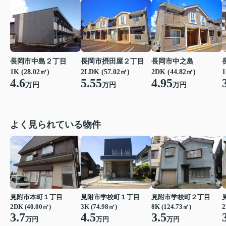
長岡市中島２丁目
長岡市摂田屋２丁目
長岡市中之島
1K (28.02㎡)
2LDK (57.02㎡)
2DK (44.82㎡)
1
4.6
5.55
4.95
万円
万円
万円
よく見られている物件
見附市本町１丁目
見附市学校町１丁目
見附市学校町２丁目
2DK (40.00㎡)
3K (74.98㎡)
8K (124.73㎡)
2
3.7
4.5
3.5
万円
万円
万円