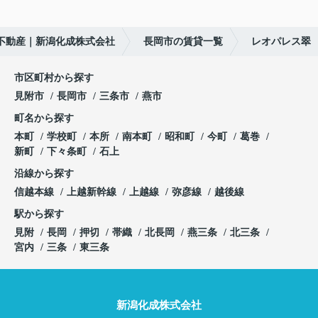
不動産｜新潟化成株式会社
長岡市の賃貸一覧
レオパレス翠
市区町村から探す
見附市
長岡市
三条市
燕市
町名から探す
本町
学校町
本所
南本町
昭和町
今町
葛巻
新町
下々条町
石上
沿線から探す
信越本線
上越新幹線
上越線
弥彦線
越後線
駅から探す
見附
長岡
押切
帯織
北長岡
燕三条
北三条
宮内
三条
東三条
新潟化成株式会社