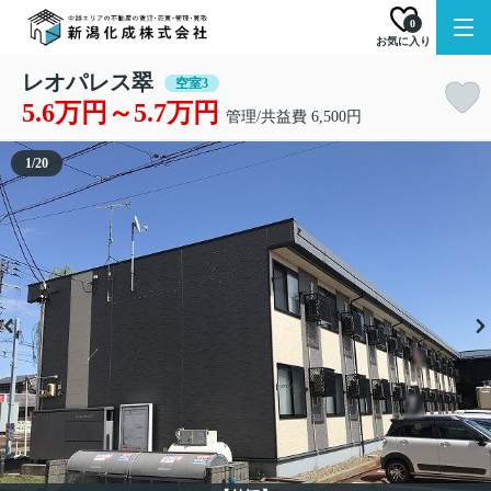
0
お気に入り
レオパレス翠
空室3
5.6万円～5.7万円
管理/共益費 6,500円
1
/
20