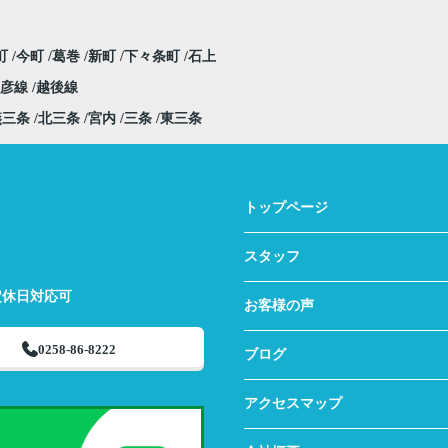
町
今町
葛巻
新町
下々条町
石上
弥彦線
越後線
燕三条
北三条
宮内
三条
東三条
トップページ
スタッフ
定休日対応可
お客様の声
0258-86-8222
ブログ
アクセスマップ