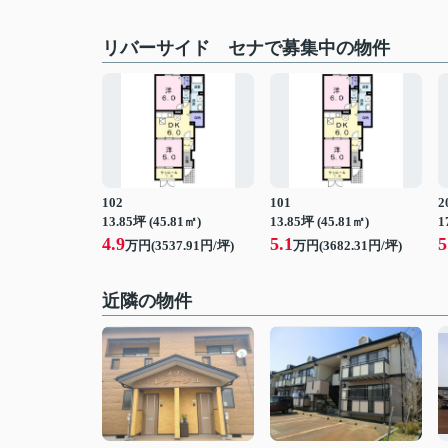
リバーサイド セナで募集中の物件
102
101
2
13.85坪 (45.81㎡)
13.85坪 (45.81㎡)
1
4.9
5.1
5
万円(3537.91円/坪)
万円(3682.31円/坪)
近隣の物件