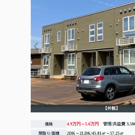
【外観】
価格
4.9万円～5.6万円
管理/共益費
3,5
間取り/面積
2DK～2LDK/45.81㎡～57.25㎡