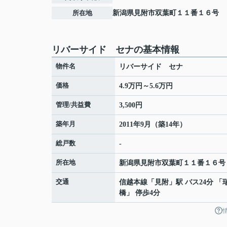
所在地
新潟県
見附市
双葉町
１１番１６号
リバーサイド セナの基本情報
物件名
リバーサイド セナ
価格
4.9万円～5.6万円
管理/共益費
3,500円
築年月
2011年9月（築14年）
総戸数
-
所在地
新潟県
見附市
双葉町
１１番１６号
交通
信越本線
「
見附
」駅 バス24分 「
橋」 停歩4分