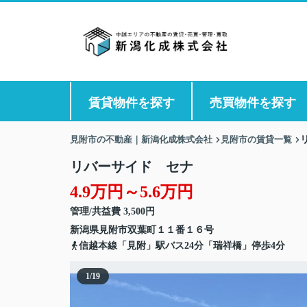
賃貸物件を探す
売買物件を探す
見附市の不動産｜新潟化成株式会社
見附市の賃貸一覧
リバーサイド セナ
4.9万円～5.6万円
管理/共益費 3,500円
新潟県
見附市
双葉町
１１番１６号
信越本線「見附」駅バス24分「瑞祥橋」停歩4分
1
/
19