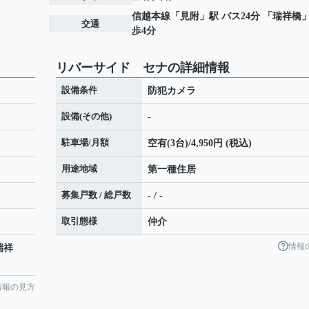
信越本線
「
見附
」駅 バス24分 「瑞祥橋」
交通
歩4分
リバーサイド セナの詳細情報
設備条件
防犯カメラ
設備(その他)
-
駐車場/月額
空有(3台)/4,950円 (税込)
用途地域
第一種住居
募集戸数 / 総戸数
- / -
取引態様
仲介
情報
瑞祥
情報の見方