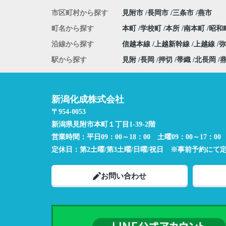
市区町村から探す
見附市
長岡市
三条市
燕市
町名から探す
本町
学校町
本所
南本町
昭和
沿線から探す
信越本線
上越新幹線
上越線
駅から探す
見附
長岡
押切
帯織
北長岡
新潟化成株式会社
〒954-0053
新潟県見附市本町１丁目1-39-2階
営業時間：
平日09：00～18：00 土曜09：00～17：00
定休日：
第2土曜/第3土曜/日曜/祝日 ※事前予約にて
お問い合わせ