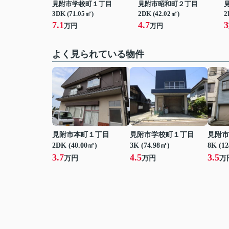
見附市学校町１丁目
見附市昭和町２丁目
3DK (71.05㎡)
2DK (42.02㎡)
2
7.1
4.7
3
万円
万円
よく見られている物件
見附市本町１丁目
見附市学校町１丁目
見附市
2DK (40.00㎡)
3K (74.98㎡)
8K (1
3.7
4.5
3.5
万円
万円
万