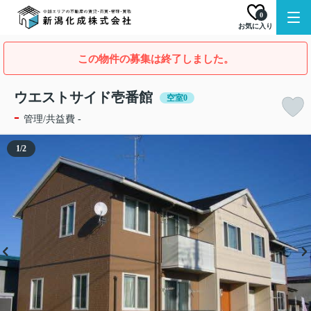
0
お気に入り
この物件の募集は終了しました。
ウエストサイド壱番館
空室0
-
管理/共益費 -
1
/
2