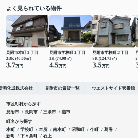
よく見られている物件
見附市本町１丁目
見附市学校町１丁目
見附市学校町２丁目
2DK (40.00㎡)
3K (74.98㎡)
8K (124.73㎡)
2
3.7
4.5
3.5
万円
万円
万円
新潟化成株式会社
見附市の賃貸一覧
ウエストサイド壱番館
市区町村から探す
見附市
長岡市
三条市
燕市
町名から探す
本町
学校町
本所
南本町
昭和町
今町
葛巻
新町
下々条町
石上