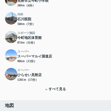
見附市立今町小学校
269ｍ（4分）
内科
石川医院
560ｍ（7分）
スポーツ施設
今町地区体育館
874ｍ（11分）
スーパー
スーパーマルイ国道店
966ｍ（13分）
スーパー
ひらせい見附店
1281ｍ（17分）
すべて見る
地図