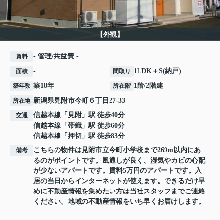
【外観】
- 管理/共益費 -
賃料
-
1LDK＋S(納戸)
面積
間取り
築18年
1階/2階建
築年数
所在階
新潟県
見附市
今町
６丁目27-33
所在地
信越本線
「
見附
」駅 徒歩40分
交通
信越本線
「
帯織
」駅 徒歩60分
信越本線
「
押切
」駅 徒歩83分
こちらの物件は見附市立今町小学校まで269m以内にあ
備考
るのがポイントです。風通しが良く、湿気やカビの心配
が少ないアパートです。賃料5万円のアパートです。入
居の当日からインターネットが使えます。できるだけ早
めに不動産情報を集めたい方は当社スタッフまでご連絡
ください。地域の不動産情報をいち早くお届けします。