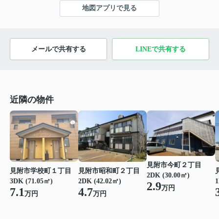
地図アプリで見る
メールで共有する
LINEで共有する
近隣の物件
見附市今町２丁目
見附市学校町１丁目
見附市昭和町２丁目
2DK (30.00㎡)
3DK (71.05㎡)
2DK (42.02㎡)
1
2.9
万円
7.1
4.7
万円
万円