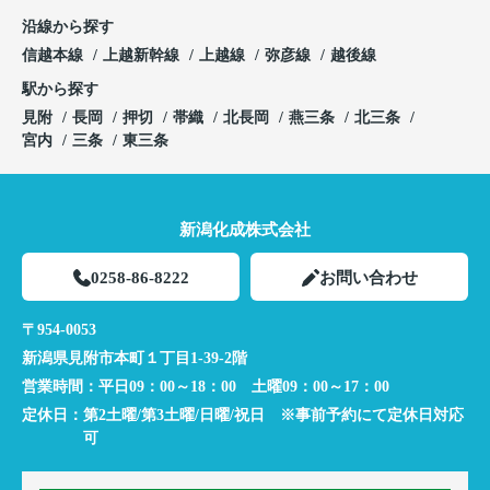
沿線から探す
信越本線
上越新幹線
上越線
弥彦線
越後線
駅から探す
見附
長岡
押切
帯織
北長岡
燕三条
北三条
宮内
三条
東三条
新潟化成株式会社
0258-86-8222
お問い合わせ
〒954-0053
新潟県見附市本町１丁目1-39-2階
営業時間：
平日09：00～18：00 土曜09：00～17：00
定休日：
第2土曜/第3土曜/日曜/祝日 ※事前予約にて定休日対応
可