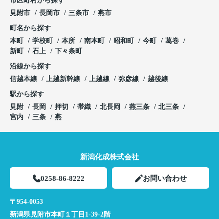
市区町村から探す
見附市
長岡市
三条市
燕市
町名から探す
本町
学校町
本所
南本町
昭和町
今町
葛巻
新町
石上
下々条町
沿線から探す
信越本線
上越新幹線
上越線
弥彦線
越後線
駅から探す
見附
長岡
押切
帯織
北長岡
燕三条
北三条
宮内
三条
燕
新潟化成株式会社
0258-86-8222
お問い合わせ
〒954-0053
新潟県見附市本町１丁目1-39-2階