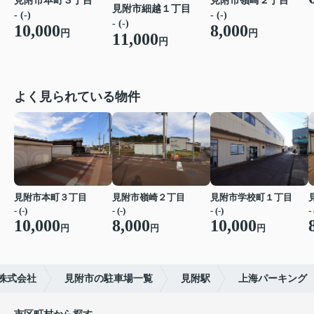
見附市本町３丁目
見附市嶺崎２丁目
見附市細越１丁目
- (-)
- (-)
- (-)
10,000
8,000
円
円
11,000
円
よく見られている物件
見附市本町３丁目
見附市嶺崎２丁目
見附市学校町１丁目
- (-)
- (-)
- (-)
- 
10,000
8,000
10,000
円
円
円
株式会社
見附市の駐車場一覧
見附駅
上海パーキング