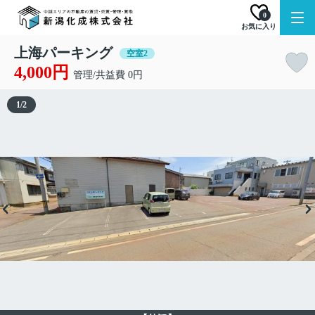
0
お気に入り
上海パーキング
空室2
4,000円
管理/共益費 0円
1
/
2