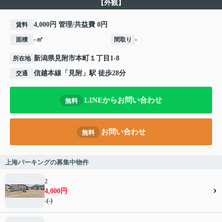
【外観】
4,000円 管理/共益費 0円
賃料
-㎡
-
面積
間取り
新潟県
見附市
本町
１丁目1-8
所在地
信越本線
「
見附
」駅 徒歩28分
交通
LINEからお問い合わせ
無料
お問い合わせ
無料
上海パーキングの募集中物件
2
4,000円
-(-)