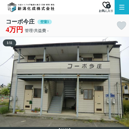
0
お気に入り
コーポ今庄
空室1
4万円
管理/共益費 -
1
/
11