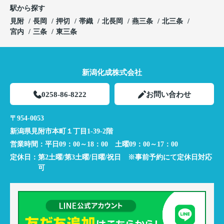
駅から探す
見附
長岡
押切
帯織
北長岡
燕三条
北三条
宮内
三条
東三条
新潟化成株式会社
0258-86-8222
お問い合わせ
〒954-0053
新潟県見附市本町１丁目1-39-2階
営業時間：
平日09：00～18：00 土曜09：00～17：00
定休日：
第2土曜/第3土曜/日曜/祝日 ※事前予約にて定休日対応
可