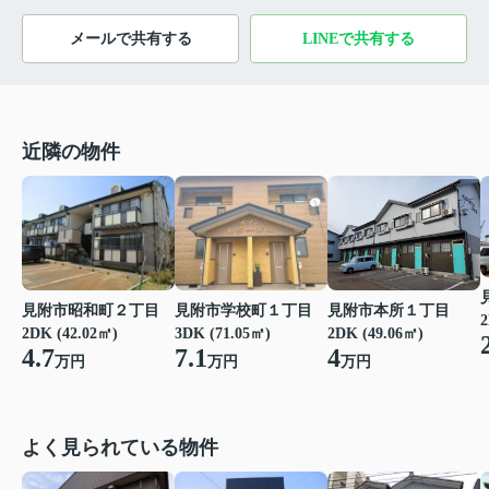
メールで共有する
LINEで共有する
近隣の物件
見附市昭和町２丁目
見附市学校町１丁目
見附市本所１丁目
2
2DK (42.02㎡)
3DK (71.05㎡)
2DK (49.06㎡)
4.7
7.1
4
万円
万円
万円
よく見られている物件