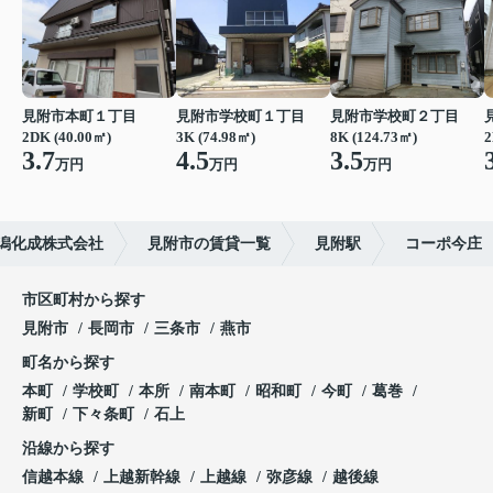
見附市本町１丁目
見附市学校町１丁目
見附市学校町２丁目
2DK (40.00㎡)
3K (74.98㎡)
8K (124.73㎡)
2
3.7
4.5
3.5
万円
万円
万円
潟化成株式会社
見附市の賃貸一覧
見附駅
コーポ今庄
市区町村から探す
見附市
長岡市
三条市
燕市
町名から探す
本町
学校町
本所
南本町
昭和町
今町
葛巻
新町
下々条町
石上
沿線から探す
信越本線
上越新幹線
上越線
弥彦線
越後線