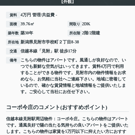
【外観】
4万円 管理/共益費 -
賃料
39.76㎡
2DK
面積
間取り
築30年
2階/2階建
築年数
所在階
新潟県
見附市
学校町
２丁目8-38
所在地
信越本線
「
見附
」駅 徒歩17分
交通
こちらの物件はアパートです。風通しが良好なので、い
備考
つでも新鮮な空気がはいってきます。賃料4万円で利用
することができる物件です。見附市内の物件情報をお求
めなら、お気軽に当社へご連絡下さい。地域に密着して
いるので、確かな賃貸情報と地域情報をご提供いたしま
す。ご安心して当社にお任せ下さい。
コーポ今庄のコメント(おすすめポイント)
信越本線見附駅周辺物件：コーポ今庄。こちらの物件はアパート
です。通風良好で陽の当たる気持ちの良いアパートをご提供いた
します。こちらの物件は家賃を5万円以下に抑えたい方におすす