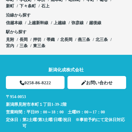
新町
下々条町
石上
沿線から探す
信越本線
上越新幹線
上越線
弥彦線
越後線
駅から探す
見附
長岡
押切
帯織
北長岡
燕三条
北三条
宮内
三条
東三条
新潟化成株式会社
0258-86-8222
お問い合わせ
〒954-0053
新潟県見附市本町１丁目1-39-2階
営業時間：
平日09：00～18：00 土曜09：00～17：00
定休日：
第2土曜/第3土曜/日曜/祝日 ※事前予約にて定休日対応
可