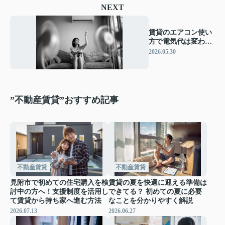
NEXT
賃貸のエアコン使い
方で電気代は変わ
る？ 今日からできる
2026.05.30
節約の工夫を紹介
”不動産賃貸”おすすめ記事
不動産賃貸
不動産賃貸
見附市で初めての住宅購入を検
賃貸の夏を快適に迎える準備は
討中の方へ！支援制度を活用し
できてる？ 初めての夏に必要
て賃貸から持ち家へ進む方法
なことを分かりやすく解説
2026.07.13
2026.06.27