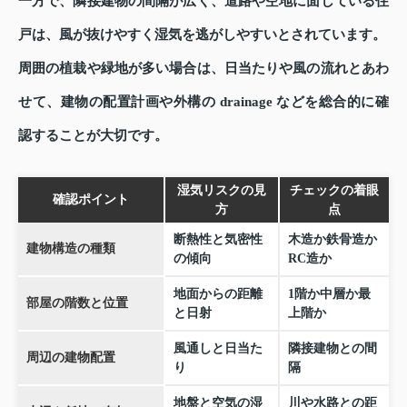
一方で、隣接建物の間隔が広く、道路や空地に面している住
戸は、風が抜けやすく湿気を逃がしやすいとされています。
周囲の植栽や緑地が多い場合は、日当たりや風の流れとあわ
せて、建物の配置計画や外構の drainage などを総合的に確
認することが大切です。
湿気リスクの見
チェックの着眼
確認ポイント
方
点
断熱性と気密性
木造か鉄骨造か
建物構造の種類
の傾向
RC造か
地面からの距離
1階か中層か最
部屋の階数と位置
と日射
上階か
風通しと日当た
隣接建物との間
周辺の建物配置
り
隔
地盤と空気の湿
川や水路との距