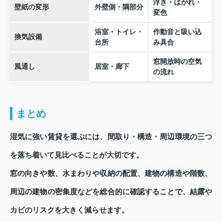
浮き・はがれ・
壁紙の変形
外壁側・隅部分
変色
浴室・トイレ・
作動音と吸い込
換気設備
台所
み具合
窓開放時の空気
風通し
居室・廊下
の流れ
まとめ
湿気に強い賃貸を選ぶには、間取り・構造・周辺環境の三つ
を落ち着いて見比べることが大切です。
窓の向きや数、水まわりや収納の配置、建物の構造や階数、
周辺の建物の密集度などを総合的に確認することで、結露や
カビのリスクを大きく減らせます。