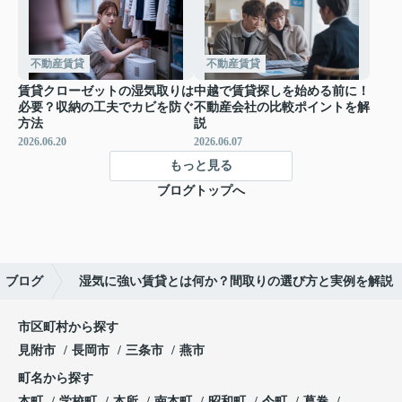
不動産賃貸
不動産賃貸
賃貸クローゼットの湿気取りは
中越で賃貸探しを始める前に！
必要？収納の工夫でカビを防ぐ
不動産会社の比較ポイントを解
方法
説
2026.06.20
2026.06.07
もっと見る
ブログトップへ
ブログ
湿気に強い賃貸とは何か？間取りの選び方と実例を解説
市区町村から探す
見附市
長岡市
三条市
燕市
町名から探す
本町
学校町
本所
南本町
昭和町
今町
葛巻