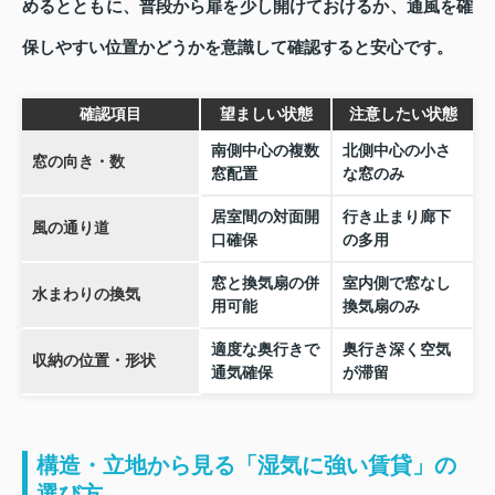
めるとともに、普段から扉を少し開けておけるか、通風を確
保しやすい位置かどうかを意識して確認すると安心です。
確認項目
望ましい状態
注意したい状態
南側中心の複数
北側中心の小さ
窓の向き・数
窓配置
な窓のみ
居室間の対面開
行き止まり廊下
風の通り道
口確保
の多用
窓と換気扇の併
室内側で窓なし
水まわりの換気
用可能
換気扇のみ
適度な奥行きで
奥行き深く空気
収納の位置・形状
通気確保
が滞留
構造・立地から見る「湿気に強い賃貸」の
選び方