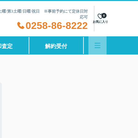
第2土曜/第3土曜/日曜/祝日 ※事前予約にて定休日対
0
応可
0258-86-8222
お気に入り
却査定
解約受付