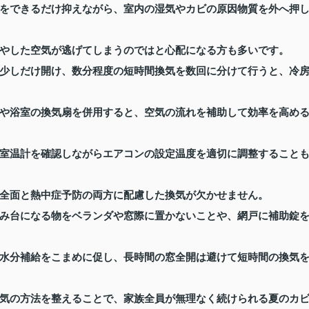
をできるだけ抑えながら、室内の湿気やカビの原因物質を外へ押
やした空気が逃げてしまうのではと心配になる方も多いです。
少しだけ開け、数分程度の短時間換気を数回に分けて行うと、冷
や浴室の換気扇を併用すると、空気の流れを補助して効率を高め
室温計を確認しながらエアコンの設定温度を適切に調整すること
全面と熱中症予防の両方に配慮した換気が欠かせません。
み台になる物をベランダや窓際に置かないことや、網戸に補助錠
水分補給をこまめに促し、長時間の窓全開は避けて短時間の換気
気の方法を整えることで、家族全員が無理なく続けられる夏のカ