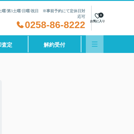
第2土曜/第3土曜/日曜/祝日 ※事前予約にて定休日対
0
応可
0258-86-8222
お気に入り
却査定
解約受付