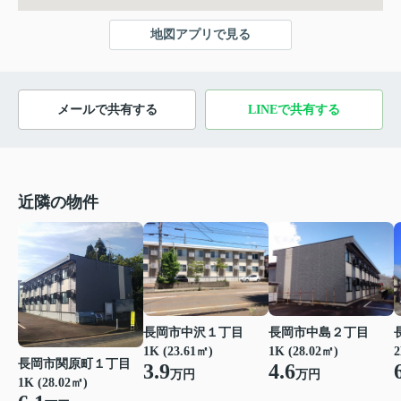
地図アプリで見る
メールで共有する
LINEで共有する
近隣の物件
長岡市中島２丁目
長岡市中沢１丁目
1K (28.02㎡)
1K (23.61㎡)
2
長岡市関原町１丁目
4.6
3.9
万円
万円
1K (28.02㎡)