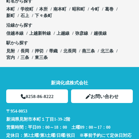
町名から探す
本町
学校町
本所
南本町
昭和町
今町
葛巻
新町
石上
下々条町
沿線から探す
信越本線
上越新幹線
上越線
弥彦線
越後線
駅から探す
見附
長岡
押切
帯織
北長岡
燕三条
北三条
宮内
三条
東三条
新潟化成株式会社
0258-86-8222
お問い合わせ
〒954-0053
新潟県見附市本町１丁目1-39-2階
営業時間：
平日09：00～18：00 土曜09：00～17：00
定休日：
第2土曜/第3土曜/日曜/祝日 ※事前予約にて定休日対応