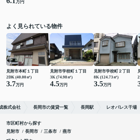
6.1
万円
よく見られている物件
見附市本町１丁目
見附市学校町１丁目
見附市学校町２丁目
2DK (40.00㎡)
3K (74.98㎡)
8K (124.73㎡)
2
3.7
4.5
3.5
万円
万円
万円
成株式会社
長岡市の賃貸一覧
長岡駅
レオパレス干場
市区町村から探す
見附市
長岡市
三条市
燕市