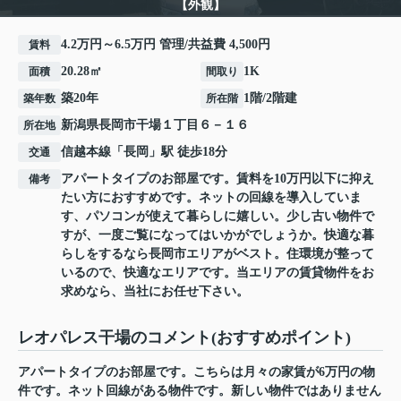
【外観】
4.2万円～6.5万円 管理/共益費 4,500円
賃料
20.28㎡
1K
面積
間取り
築20年
1階/2階建
築年数
所在階
新潟県
長岡市
干場
１丁目６－１６
所在地
信越本線
「
長岡
」駅 徒歩18分
交通
アパートタイプのお部屋です。賃料を10万円以下に抑え
備考
たい方におすすめです。ネットの回線を導入していま
す、パソコンが使えて暮らしに嬉しい。少し古い物件で
すが、一度ご覧になってはいかがでしょうか。快適な暮
らしをするなら長岡市エリアがベスト。住環境が整って
いるので、快適なエリアです。当エリアの賃貸物件をお
求めなら、当社にお任せ下さい。
レオパレス干場のコメント(おすすめポイント)
アパートタイプのお部屋です。こちらは月々の家賃が6万円の物
件です。ネット回線がある物件です。新しい物件ではありません