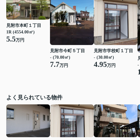
見附市本町１丁目
1R (4554.00㎡)
5.5
万円
見附市今町５丁目
見附市学校町１丁目
- (70.00㎡)
- (30.00㎡)
7.7
4.95
-
万円
万円
よく見られている物件