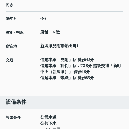
-
向き
-(-)
築年月
店舗 / 木造
種別 / 構造
新潟県
見附市
熱田町
1
所在地
信越本線
「
見附
」駅 徒歩42分
交通
信越本線
「
押切
」駅 バス8分 越後交通「新町
中央（新潟県）」 停歩16分
信越本線
「
帯織
」駅 徒歩85分
設備条件
公営水道
設備条件
公共下水