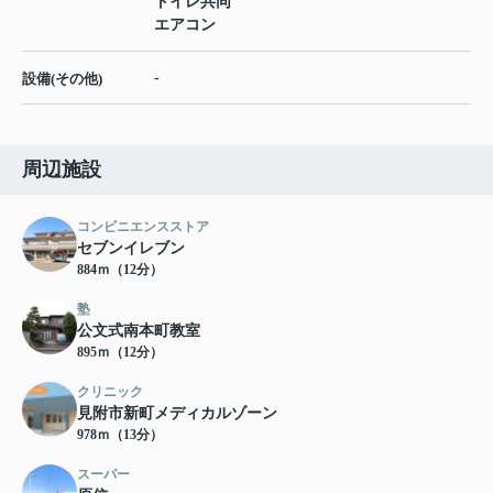
トイレ共同
エアコン
-
設備(その他)
周辺施設
コンビニエンスストア
セブンイレブン
884ｍ（12分）
塾
公文式南本町教室
895ｍ（12分）
クリニック
見附市新町メディカルゾーン
978ｍ（13分）
スーパー