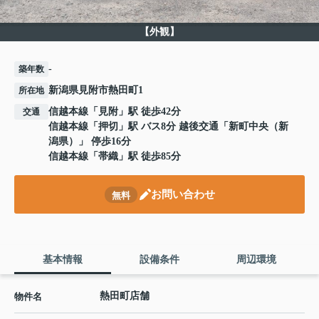
【外観】
-
築年数
新潟県見附市熱田町1
所在地
信越本線
「
見附
」駅 徒歩42分
交通
信越本線
「
押切
」駅 バス8分 越後交通「新町中央（新
潟県）」 停歩16分
信越本線
「
帯織
」駅 徒歩85分
お問い合わせ
無料
基本情報
設備条件
周辺環境
熱田町店舗
物件名