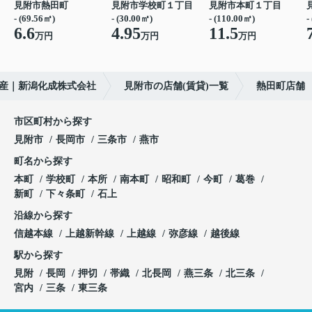
見附市熱田町
見附市学校町１丁目
見附市本町１丁目
- (69.56㎡)
- (30.00㎡)
- (110.00㎡)
-
6.6
4.95
11.5
万円
万円
万円
産｜新潟化成株式会社
見附市の店舗(賃貸)一覧
熱田町店舗
市区町村から探す
見附市
長岡市
三条市
燕市
町名から探す
本町
学校町
本所
南本町
昭和町
今町
葛巻
新町
下々条町
石上
沿線から探す
信越本線
上越新幹線
上越線
弥彦線
越後線
駅から探す
見附
長岡
押切
帯織
北長岡
燕三条
北三条
宮内
三条
東三条