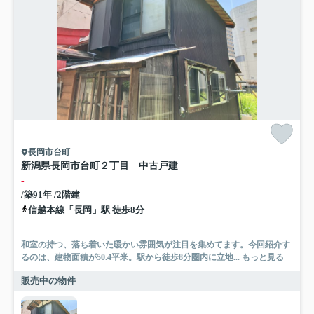
長岡市台町
新潟県長岡市台町２丁目 中古戸建
-
/築91年 /2階建
信越本線「長岡」駅 徒歩8分
和室の持つ、落ち着いた暖かい雰囲気が注目を集めてます。今回紹介す
るのは、建物面積が50.4平米。駅から徒歩8分圏内に立地...
もっと見る
販売中の物件