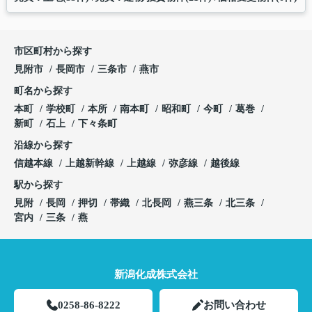
市区町村から探す
見附市
長岡市
三条市
燕市
町名から探す
本町
学校町
本所
南本町
昭和町
今町
葛巻
新町
石上
下々条町
沿線から探す
信越本線
上越新幹線
上越線
弥彦線
越後線
駅から探す
見附
長岡
押切
帯織
北長岡
燕三条
北三条
宮内
三条
燕
新潟化成株式会社
0258-86-8222
お問い合わせ