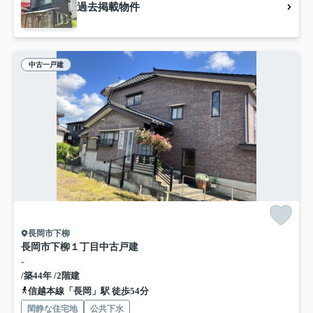
過去掲載物件
中古一戸建
長岡市下柳
長岡市下柳１丁目中古戸建
-
/築44年 /2階建
信越本線「長岡」駅 徒歩54分
閑静な住宅地
公共下水