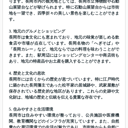
ります。長岡市内の観光地としては、長岡市立博物館や石動
山展望台などが挙げられます。特に石動山展望台からは市街
地を一望でき、四季折々の美しい景色を楽しむことができま
す。
3. 地元のグルメとショッピング
長岡市は食文化にも恵まれており、地元の味覚が楽しめる飲
食店や市場が点在しています。長岡名物の「へぎそば」や
「長岡カレー」など、地元ならではの料理を味わうことがで
きます。また、駅周辺にはショッピングセンターや商店街も
あり、地元の特産品やお土産を購入することができます。
4. 歴史と文化の息吹
長岡市には古くからの歴史が息づいています。特に江戸時代
に築かれた長岡藩主であった松平家の居城跡や、武家屋敷が
保存されている歴史的な地区があります。これらの史跡や文
化財は、地域の歴史と伝統を伝える貴重な存在です。
5. 住みやすさと生活環境
長岡市は住みやすい環境が整っており、公共施設や医療機
関、教育機関などのインフラが充実しています。また、自然
豊かな周辺環境での生活が魅力であり、市街地からも自然に