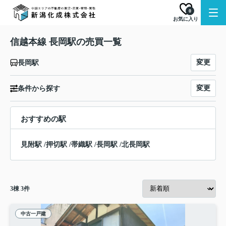
0
お気に入り
信越本線 長岡駅の売買一覧
変更
長岡駅
変更
条件から探す
おすすめの駅
見附駅
/
押切駅
/
帯織駅
/
長岡駅
/
北長岡駅
3
棟
3
件
中古一戸建