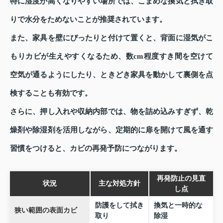
特に湿度が高くなりやすい場所では、こまめな換気と拭き取
りで水分をためないことが推奨されています。
また、家具を壁にぴったりと付けて置くと、背面に湿気がこ
もりカビが生えやすくなるため、数cm程度すき間を空けて
空気が通るようにしたり、ときどき家具を動かして裏側を点
検することも有効です。
さらに、押し入れや収納内部では、物を詰め込みすぎず、乾
燥剤や除湿剤を活用しながら、定期的に扉を開けて風を通す
習慣をつけると、カビの再発予防につながります。
再発防止の見直
状況
主な対処方針
し点
防護をして拭き
換気と一時的な
狭い範囲の表面カビ
取り
除湿