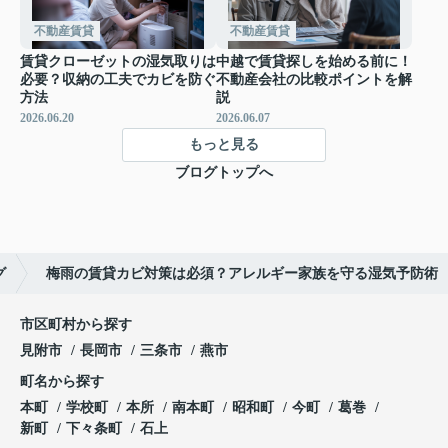
不動産賃貸
不動産賃貸
賃貸クローゼットの湿気取りは
中越で賃貸探しを始める前に！
必要？収納の工夫でカビを防ぐ
不動産会社の比較ポイントを解
方法
説
2026.06.20
2026.06.07
もっと見る
ブログトップへ
グ
梅雨の賃貸カビ対策は必須？アレルギー家族を守る湿気予防術
市区町村から探す
見附市
長岡市
三条市
燕市
町名から探す
本町
学校町
本所
南本町
昭和町
今町
葛巻
新町
下々条町
石上