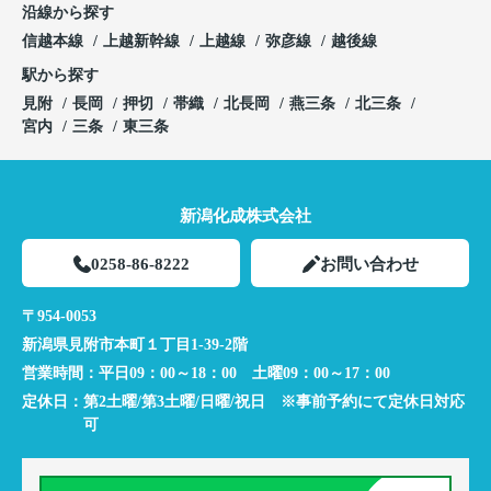
沿線から探す
信越本線
上越新幹線
上越線
弥彦線
越後線
駅から探す
見附
長岡
押切
帯織
北長岡
燕三条
北三条
宮内
三条
東三条
新潟化成株式会社
0258-86-8222
お問い合わせ
〒954-0053
新潟県見附市本町１丁目1-39-2階
営業時間：
平日09：00～18：00 土曜09：00～17：00
定休日：
第2土曜/第3土曜/日曜/祝日 ※事前予約にて定休日対応
可