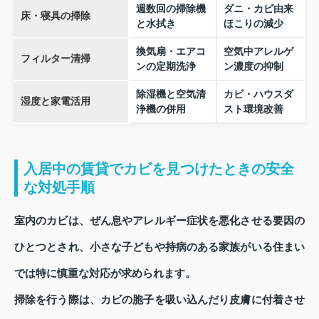
週数回の掃除機
ダニ・カビ由来
床・寝具の掃除
と水拭き
ほこりの減少
換気扇・エアコ
空気中アレルゲ
フィルター清掃
ンの定期洗浄
ン濃度の抑制
除湿機と空気清
カビ・ハウスダ
湿度と家電活用
浄機の併用
スト環境改善
入居中の賃貸でカビを見つけたときの安全
な対処手順
室内のカビは、ぜん息やアレルギー症状を悪化させる要因の
ひとつとされ、小さな子どもや持病のある家族がいる住まい
では特に慎重な対応が求められます。
掃除を行う際は、カビの胞子を吸い込んだり皮膚に付着させ