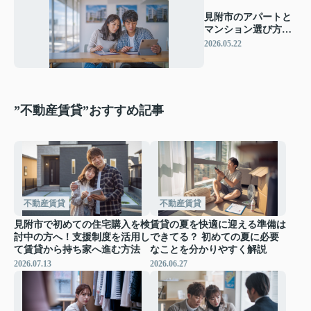
見附市のアパートと
マンション選び方！
自分に合う不動産会
2026.05.22
社の探し方を解説
”不動産賃貸”おすすめ記事
不動産賃貸
不動産賃貸
見附市で初めての住宅購入を検
賃貸の夏を快適に迎える準備は
討中の方へ！支援制度を活用し
できてる？ 初めての夏に必要
て賃貸から持ち家へ進む方法
なことを分かりやすく解説
2026.07.13
2026.06.27