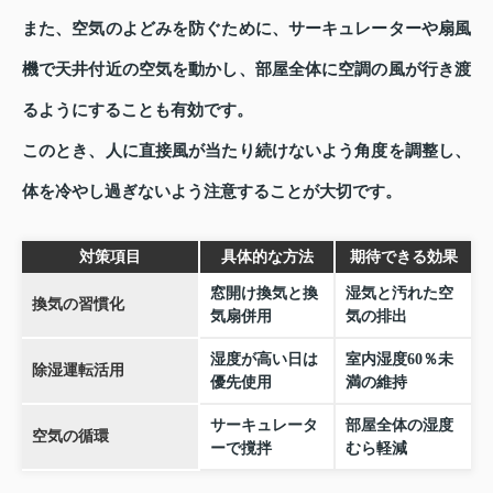
また、空気のよどみを防ぐために、サーキュレーターや扇風
機で天井付近の空気を動かし、部屋全体に空調の風が行き渡
るようにすることも有効です。
このとき、人に直接風が当たり続けないよう角度を調整し、
体を冷やし過ぎないよう注意することが大切です。
対策項目
具体的な方法
期待できる効果
窓開け換気と換
湿気と汚れた空
換気の習慣化
気扇併用
気の排出
湿度が高い日は
室内湿度60％未
除湿運転活用
優先使用
満の維持
サーキュレータ
部屋全体の湿度
空気の循環
ーで撹拌
むら軽減