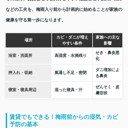
などの工夫を、梅雨入り前から計画的に始めることが家族の
健康を守る第一歩になります。
カビ・ダニが増え
家族への主な
場所
やすい条件
影響
せき・鼻炎悪
浴室・洗面所
高湿度・水滴残り
化
ダニ増加によ
押入れ・収納
風通し不足・密閉
る鼻炎
ぜんそく・皮
寝室・寝具周辺
湿った寝具・汗
膚症状
賃貸でもできる！梅雨前からの湿気・カビ
予防の基本