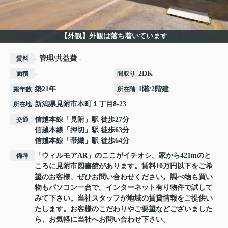
【外観】外観は落ち着いています
- 管理/共益費 -
賃料
-
2DK
面積
間取り
築21年
1階/2階建
築年数
所在階
新潟県
見附市
本町
１丁目8-23
所在地
信越本線
「
見附
」駅 徒歩27分
交通
信越本線
「
押切
」駅 徒歩63分
信越本線
「
帯織
」駅 徒歩64分
「ウィルモアAR」のここがイチオシ。家から421mのと
備考
ころに見附市図書館があります。賃料10万円以下をご希
望のお客様、ぜひお問い合わせください。調べ物も買い
物もパソコン一台で。インターネット有り物件で試して
みて下さい。当社スタッフが地域の賃貸情報をご提供い
たします。お客様のこだわりやご要望などございました
ら、お気軽に当社へお問い合わせ下さい。