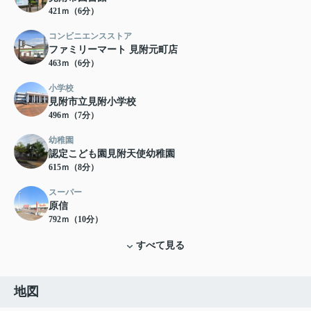
421ｍ（6分）
コンビニエンスストア
ファミリーマート 見附元町店
463ｍ（6分）
小学校
見附市立見附小学校
496ｍ（7分）
幼稚園
認定こども園見附天使幼稚園
615ｍ（8分）
スーパー
原信
792ｍ（10分）
すべて見る
地図