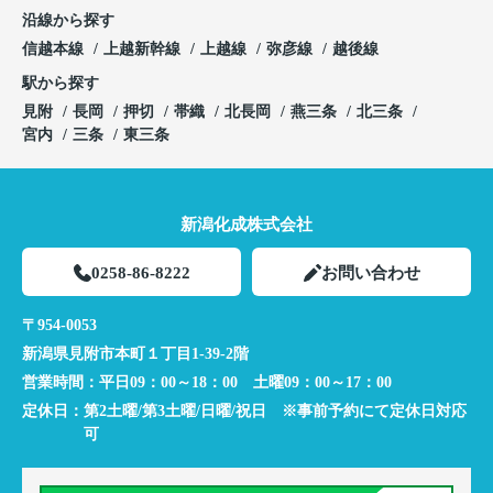
沿線から探す
信越本線
上越新幹線
上越線
弥彦線
越後線
駅から探す
見附
長岡
押切
帯織
北長岡
燕三条
北三条
宮内
三条
東三条
新潟化成株式会社
0258-86-8222
お問い合わせ
〒954-0053
新潟県見附市本町１丁目1-39-2階
営業時間：
平日09：00～18：00 土曜09：00～17：00
定休日：
第2土曜/第3土曜/日曜/祝日 ※事前予約にて定休日対応
可