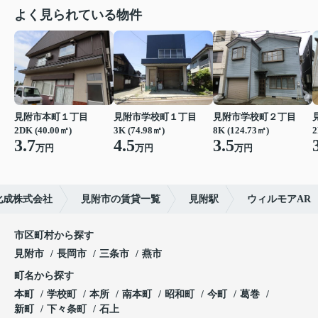
よく見られている物件
見附市本町１丁目
見附市学校町１丁目
見附市学校町２丁目
2DK (40.00㎡)
3K (74.98㎡)
8K (124.73㎡)
2
3.7
4.5
3.5
万円
万円
万円
化成株式会社
見附市の賃貸一覧
見附駅
ウィルモアAR
市区町村から探す
見附市
長岡市
三条市
燕市
町名から探す
本町
学校町
本所
南本町
昭和町
今町
葛巻
新町
下々条町
石上