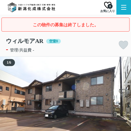
0
お気に入り
この物件の募集は終了しました。
ウィルモアAR
空室0
-
管理/共益費 -
1
/
6