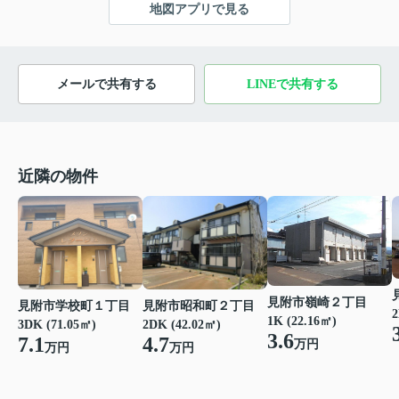
地図アプリで見る
メールで共有する
LINEで共有する
近隣の物件
見附市嶺崎２丁目
見附市学校町１丁目
見附市昭和町２丁目
2
1K (22.16㎡)
3DK (71.05㎡)
2DK (42.02㎡)
3.6
7.1
4.7
万円
万円
万円