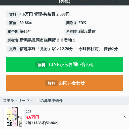
【外観】
4.6万円 管理/共益費 2,300円
賃料
50.86㎡
2DK
面積
間取り
築16年
2階/2階建
築年数
所在階
新潟県
長岡市
猫興野
２６番地１
所在地
信越本線
「
見附
」駅 バス26分 「今町神社前」 停歩2分
交通
LINEからお問い合わせ
無料
お問い合わせ
無料
ステラ・リーヴァ Ⅱの募集中物件
202
4.6万円
2階 / 15.38坪(50.86㎡)