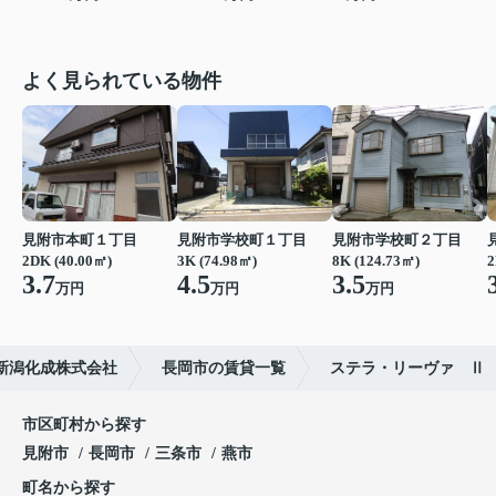
よく見られている物件
見附市本町１丁目
見附市学校町１丁目
見附市学校町２丁目
2DK (40.00㎡)
3K (74.98㎡)
8K (124.73㎡)
2
3.7
4.5
3.5
万円
万円
万円
新潟化成株式会社
長岡市の賃貸一覧
ステラ・リーヴァ Ⅱ
市区町村から探す
見附市
長岡市
三条市
燕市
町名から探す