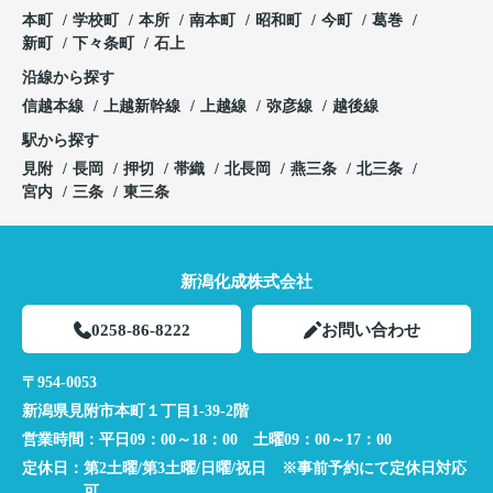
本町
学校町
本所
南本町
昭和町
今町
葛巻
新町
下々条町
石上
沿線から探す
信越本線
上越新幹線
上越線
弥彦線
越後線
駅から探す
見附
長岡
押切
帯織
北長岡
燕三条
北三条
宮内
三条
東三条
新潟化成株式会社
0258-86-8222
お問い合わせ
〒954-0053
新潟県見附市本町１丁目1-39-2階
営業時間：
平日09：00～18：00 土曜09：00～17：00
定休日：
第2土曜/第3土曜/日曜/祝日 ※事前予約にて定休日対応
可