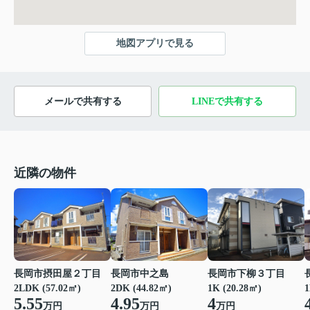
地図アプリで見る
メールで共有する
LINEで共有する
近隣の物件
長岡市摂田屋２丁目
長岡市中之島
長岡市下柳３丁目
1
2LDK (57.02㎡)
2DK (44.82㎡)
1K (20.28㎡)
5.55
4.95
4
万円
万円
万円