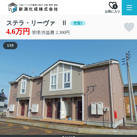
0
お気に入り
ステラ・リーヴァ Ⅱ
空室1
4.6万円
管理/共益費 2,300円
1
/
19