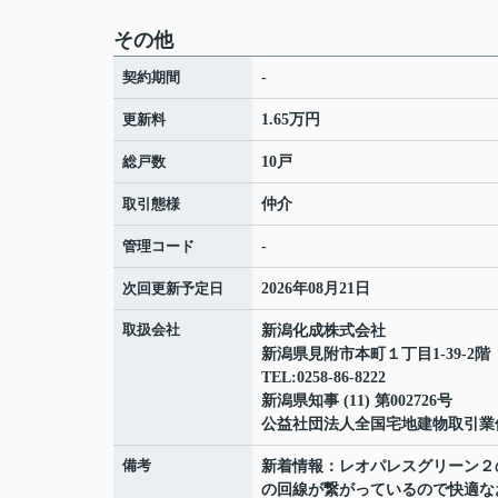
その他
契約期間
-
更新料
1.65万円
総戸数
10戸
取引態様
仲介
管理コード
-
次回更新予定日
2026年08月21日
取扱会社
新潟化成株式会社
新潟県見附市本町１丁目1-39-2階
TEL:0258-86-8222
新潟県知事 (11) 第002726号
公益社団法人全国宅地建物取引業
備考
新着情報：レオパレスグリーン２
の回線が繋がっているので快適な