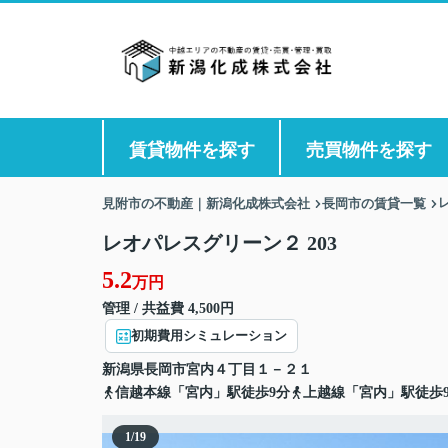
賃貸物件を探す
売買物件を探す
見附市の不動産｜新潟化成株式会社
長岡市の賃貸一覧
レオパレスグリーン２ 203
5.2
万円
管理 / 共益費 4,500円
初期費用シミュレーション
新潟県
長岡市
宮内
４丁目１－２１
信越本線「宮内」駅徒歩9分
上越線「宮内」駅徒歩
1
/
19