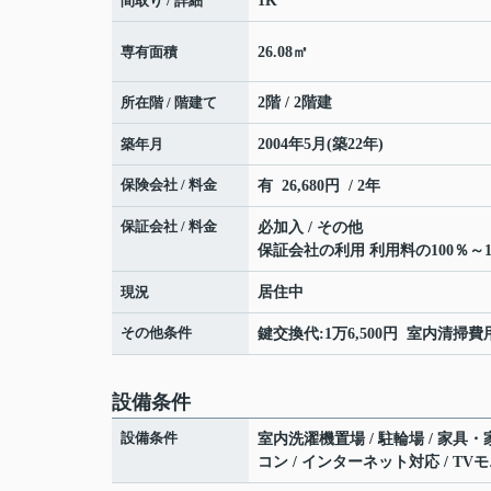
間取り / 詳細
1K
専有面積
26.08㎡
所在階 / 階建て
2階 / 2階建
築年月
2004年5月(築22年)
保険会社 / 料金
有 26,680円 / 2年
保証会社 / 料金
必加入 / その他
保証会社の利用 利用料の100％～1
現況
居住中
その他条件
鍵交換代:1万6,500円 室内清掃費用:
設備条件
設備条件
室内洗濯機置場 / 駐輪場 / 家具・
コン / インターネット対応 / T