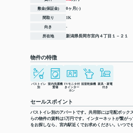
敷金(保証金)
0ヶ月(-)
間取り
1K
向き
-
所在地
新潟県
長岡市
宮内
４丁目１－２１
物件の特徴
バストイレ
室内洗濯機
TVモニタ付
浴室乾燥機
家具・家電
別
置場
きインター
付き
ホン
セールスポイント
バストイレ別のアパートです。共用部には宅配ボック
らの物件の賃料は5万円です。インターネットが繋が
をお探しなら、宮内駅近くでお求めください。いつで