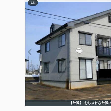
1
/
8
【外観】
おしゃれな外観