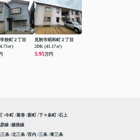
学校町２丁目
見附市昭和町２丁目
24.73㎡)
2DK (41.17㎡)
3.95
円
万円
町
今町
葛巻
新町
下々条町
石上
弥彦線
越後線
燕三条
北三条
宮内
三条
東三条