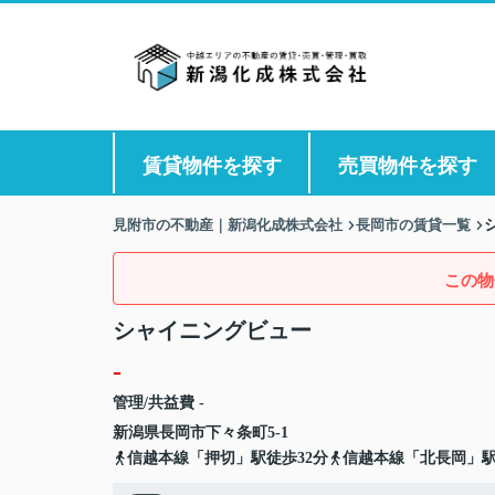
賃貸物件を探す
売買物件を探す
見附市の不動産｜新潟化成株式会社
長岡市の賃貸一覧
この物
シャイニングビュー
-
管理/共益費 -
新潟県
長岡市
下々条町
5-1
信越本線「押切」駅徒歩32分
信越本線「北長岡」駅