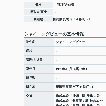
価格
-
管理/共益費
-
間取り/面積
-/-
所在地
新潟県
長岡市
下々条町
5-1
シャイニングビューの基本情報
物件名
シャイニングビュー
価格
-
管理/共益費
-
築年月
1998年11月（築27年）
総戸数
-
所在地
新潟県
長岡市
下々条町
5-1
交通
信越本線
「
押切
」駅 徒歩32分
信越本線
「
北長岡
」駅 徒歩42分
信越本線
「
長岡
」駅 徒歩75分