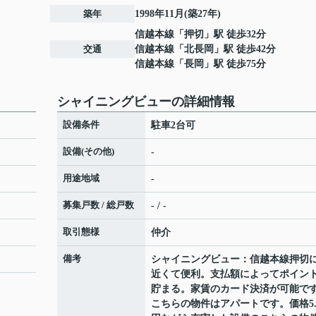
築年
1998年11月(築27年)
信越本線
「
押切
」駅 徒歩32分
交通
信越本線
「
北長岡
」駅 徒歩42分
信越本線
「
長岡
」駅 徒歩75分
シャイニングビューの詳細情報
設備条件
駐車2台可
設備(その他)
-
用途地域
-
募集戸数 / 総戸数
- / -
取引態様
仲介
備考
シャイニングビュー：信越本線押切
近くて便利。支払額によってポイン
貯まる。家賃のカード決済が可能で
こちらの物件はアパートです。価格5.