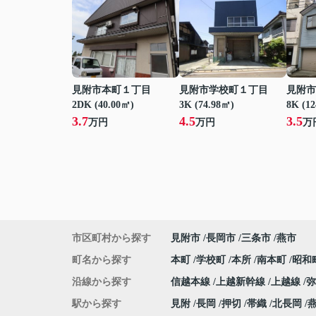
見附市本町１丁目
見附市学校町１丁目
見附市
2DK (40.00㎡)
3K (74.98㎡)
8K (1
3.7
4.5
3.5
万円
万円
万
市区町村から探す
見附市
長岡市
三条市
燕市
町名から探す
本町
学校町
本所
南本町
昭和
沿線から探す
信越本線
上越新幹線
上越線
駅から探す
見附
長岡
押切
帯織
北長岡