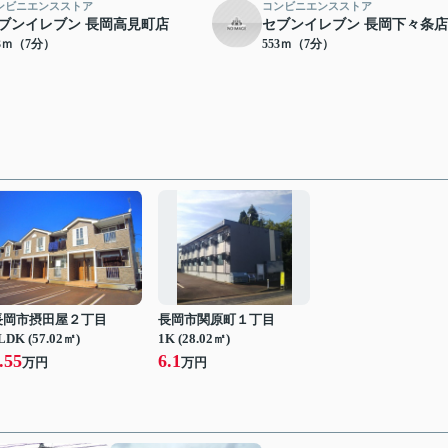
ンビニエンスストア
コンビニエンスストア
ブンイレブン 長岡高見町店
セブンイレブン 長岡下々条店
13ｍ（7分）
553ｍ（7分）
長岡市摂田屋２丁目
長岡市関原町１丁目
LDK (57.02㎡)
1K (28.02㎡)
.55
6.1
万円
万円