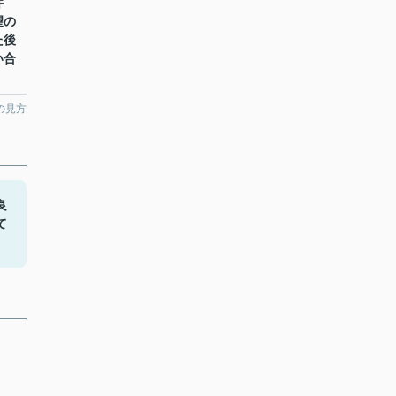
件
望の
た後
い合
。
の見方
良
て