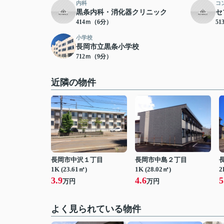
内科
コ
黒条内科・消化器クリニック
セ
414ｍ（6分）
5
小学校
長岡市立黒条小学校
712ｍ（9分）
近隣の物件
長岡市中沢１丁目
長岡市中島２丁目
1K (23.61㎡)
1K (28.02㎡)
2
3.9
4.6
5
万円
万円
よく見られている物件