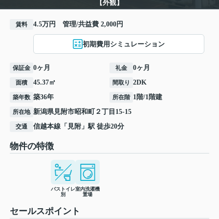
【外観】
4.5万円 管理/共益費 2,000円
賃料
初期費用シミュレーション
0ヶ月
0ヶ月
保証金
礼金
45.37㎡
2DK
面積
間取り
築36年
1階/1階建
築年数
所在階
新潟県
見附市
昭和町
２丁目15-15
所在地
信越本線
「
見附
」駅 徒歩20分
交通
物件の特徴
バストイレ
室内洗濯機
別
置場
セールスポイント