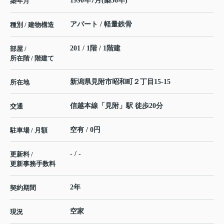
1990年7月(築36年)
築年月
アパート / 軽量鉄骨
種別 / 建物構造
201 / 1階 / 1階建
部屋 /
所在階 / 階建て
新潟県
見附市
昭和町
２丁目15-15
所在地
信越本線
「
見附
」駅 徒歩20分
交通
空有 / 0円
駐車場 / 月額
- / -
更新料 /
更新事務手数料
2年
契約期間
空家
現況