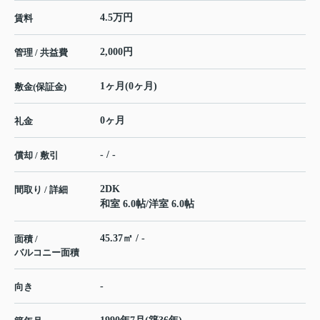
4.5万円
賃料
2,000円
管理 / 共益費
1ヶ月(0ヶ月)
敷金(保証金)
0ヶ月
礼金
- / -
償却 / 敷引
2DK
間取り / 詳細
和室 6.0帖
/
洋室 6.0帖
45.37㎡ / -
面積 /
バルコニー面積
-
向き