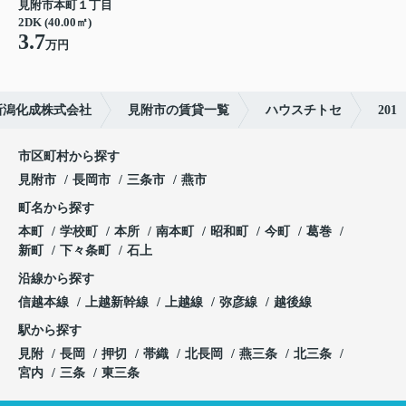
見附市本町１丁目
2DK (40.00㎡)
3.7
万円
新潟化成株式会社
見附市の賃貸一覧
ハウスチトセ
201
市区町村から探す
見附市
長岡市
三条市
燕市
町名から探す
本町
学校町
本所
南本町
昭和町
今町
葛巻
新町
下々条町
石上
沿線から探す
信越本線
上越新幹線
上越線
弥彦線
越後線
駅から探す
見附
長岡
押切
帯織
北長岡
燕三条
北三条
宮内
三条
東三条