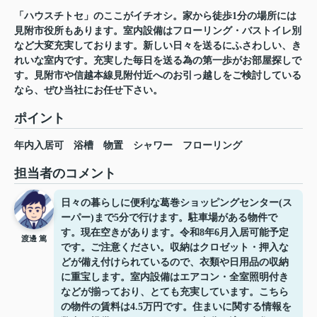
「ハウスチトセ」のここがイチオシ。家から徒歩1分の場所には
見附市役所もあります。室内設備はフローリング・バストイレ別
など大変充実しております。新しい日々を送るにふさわしい、き
れいな室内です。充実した毎日を送る為の第一歩がお部屋探しで
す。見附市や信越本線見附付近へのお引っ越しをご検討している
なら、ぜひ当社にお任せ下さい。
ポイント
年内入居可
浴槽
物置
シャワー
フローリング
担当者のコメント
日々の暮らしに便利な葛巻ショッピングセンター(ス
ーパー)まで5分で行けます。駐車場がある物件で
す。現在空きがあります。令和8年6月入居可能予定
渡邊 篤
です。ご注意ください。収納はクロゼット・押入な
どが備え付けられているので、衣類や日用品の収納
に重宝します。室内設備はエアコン・全室照明付き
などが揃っており、とても充実しています。こちら
の物件の賃料は4.5万円です。住まいに関する情報を