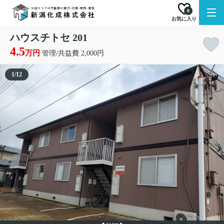
0
お気に入り
ハウスチトセ 201
4.5
万円
管理/共益費 2,000円
1
/
12