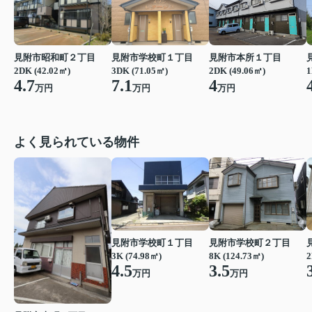
見附市昭和町２丁目
見附市学校町１丁目
見附市本所１丁目
2DK (42.02㎡)
3DK (71.05㎡)
2DK (49.06㎡)
1
4.7
7.1
4
万円
万円
万円
よく見られている物件
見附市学校町１丁目
見附市学校町２丁目
3K (74.98㎡)
8K (124.73㎡)
2
4.5
3.5
万円
万円