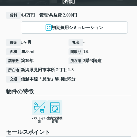
【外観】
4.4万円 管理/共益費 2,000円
賃料
初期費用シミュレーション
1ヶ月
-
敷金
礼金
30.00㎡
1K
面積
間取り
築30年
2階/3階建
築年数
所在階
新潟県
見附市
本所
２丁目1-3
所在地
信越本線
「
見附
」駅 徒歩5分
交通
物件の特徴
バストイレ
室内洗濯機
別
置場
セールスポイント