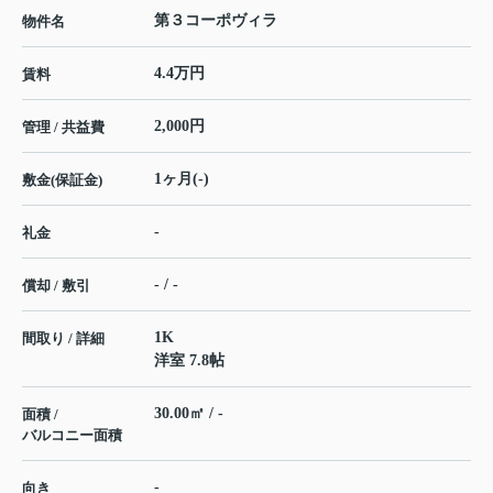
第３コーポヴィラ
物件名
4.4万円
賃料
2,000円
管理 / 共益費
1ヶ月(-)
敷金(保証金)
-
礼金
- / -
償却 / 敷引
1K
間取り / 詳細
洋室 7.8帖
30.00㎡ / -
面積 /
バルコニー面積
-
向き