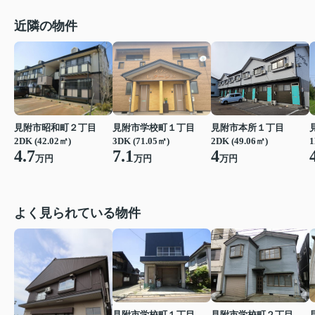
近隣の物件
見附市昭和町２丁目
見附市学校町１丁目
見附市本所１丁目
2DK (42.02㎡)
3DK (71.05㎡)
2DK (49.06㎡)
1
4.7
7.1
4
万円
万円
万円
よく見られている物件
見附市学校町１丁目
見附市学校町２丁目