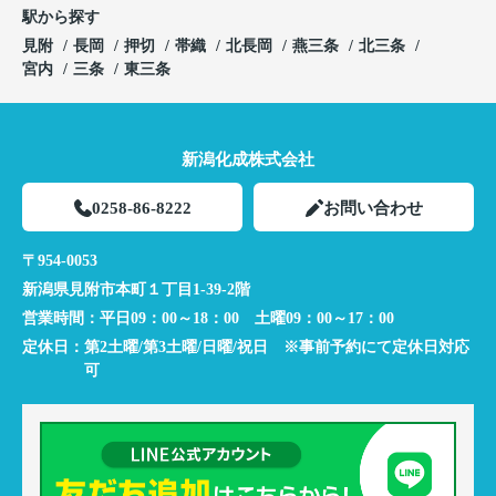
駅から探す
見附
長岡
押切
帯織
北長岡
燕三条
北三条
宮内
三条
東三条
新潟化成株式会社
0258-86-8222
お問い合わせ
〒954-0053
新潟県見附市本町１丁目1-39-2階
営業時間：
平日09：00～18：00 土曜09：00～17：00
定休日：
第2土曜/第3土曜/日曜/祝日 ※事前予約にて定休日対応
可