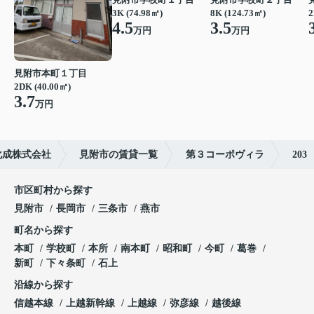
3K (74.98㎡)
8K (124.73㎡)
2
4.5
3.5
万円
万円
見附市本町１丁目
2DK (40.00㎡)
3.7
万円
化成株式会社
見附市の賃貸一覧
第３コーポヴィラ
203
市区町村から探す
見附市
長岡市
三条市
燕市
町名から探す
本町
学校町
本所
南本町
昭和町
今町
葛巻
新町
下々条町
石上
沿線から探す
信越本線
上越新幹線
上越線
弥彦線
越後線