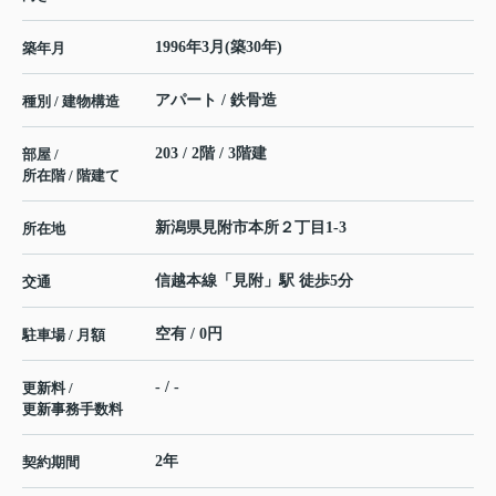
1996年3月(築30年)
築年月
アパート / 鉄骨造
種別 / 建物構造
203 / 2階 / 3階建
部屋 /
所在階 / 階建て
新潟県
見附市
本所
２丁目1-3
所在地
信越本線
「
見附
」駅 徒歩5分
交通
空有 / 0円
駐車場 / 月額
- / -
更新料 /
更新事務手数料
2年
契約期間