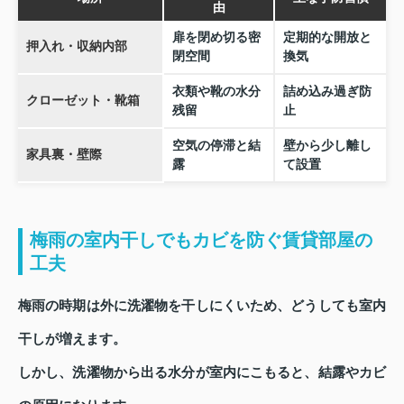
由
扉を閉め切る密
定期的な開放と
押入れ・収納内部
閉空間
換気
衣類や靴の水分
詰め込み過ぎ防
クローゼット・靴箱
残留
止
空気の停滞と結
壁から少し離し
家具裏・壁際
露
て設置
梅雨の室内干しでもカビを防ぐ賃貸部屋の
工夫
梅雨の時期は外に洗濯物を干しにくいため、どうしても室内
干しが増えます。
しかし、洗濯物から出る水分が室内にこもると、結露やカビ