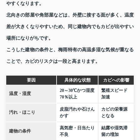
やすくなります。
北向きの部屋や角部屋などは、外壁に接する面が多く、温度
差が大きくなりやすいため、同じ建物内でもカビが出やすい
場所になりがちです。
こうした建物の条件と、梅雨特有の高温多湿な気候が重なる
ことで、カビのリスクは一段と高まります。
要因
具体的な状態
カビへの影響
20～30℃かつ湿度
繁殖スピード
温度・湿度
70％以上
加速
皮脂汚れや石けん
カビの栄養源
汚れ・ほこり
かす
となる
高気密・日当たり
結露や湿気滞
建物の条件
不良
留の増加