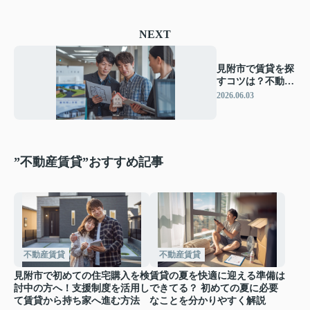
NEXT
見附市で賃貸を探
すコツは？不動産
会社の比較ポイン
2026.06.03
トを解説
”不動産賃貸”おすすめ記事
不動産賃貸
不動産賃貸
見附市で初めての住宅購入を検
賃貸の夏を快適に迎える準備は
討中の方へ！支援制度を活用し
できてる？ 初めての夏に必要
て賃貸から持ち家へ進む方法
なことを分かりやすく解説