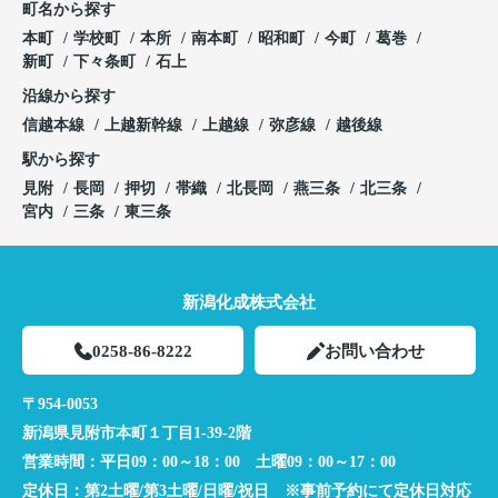
町名から探す
本町
学校町
本所
南本町
昭和町
今町
葛巻
新町
下々条町
石上
沿線から探す
信越本線
上越新幹線
上越線
弥彦線
越後線
駅から探す
見附
長岡
押切
帯織
北長岡
燕三条
北三条
宮内
三条
東三条
新潟化成株式会社
0258-86-8222
お問い合わせ
〒954-0053
新潟県見附市本町１丁目1-39-2階
営業時間：
平日09：00～18：00 土曜09：00～17：00
定休日：
第2土曜/第3土曜/日曜/祝日 ※事前予約にて定休日対応