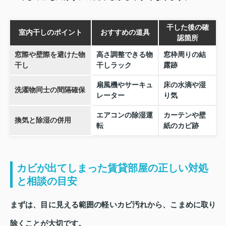
干した後の確
室内干しのポイント
おすすめの道具
認箇所
窓際や壁際を避けた物
高さ調整できる物
窓枠周りの結
干し
干しラック
露跡
扇風機やサーキュ
床の水滴や湿
洗濯物同士の間隔確保
レーター
り気
エアコンの除湿運
カーテンや壁
換気と除湿の併用
転
紙のカビ跡
カビが出てしまった賃貸部屋の正しい対処
と相談の目安
まずは、目に見える範囲の軽いカビ汚れから、こまめに取り
除くことが大切です。