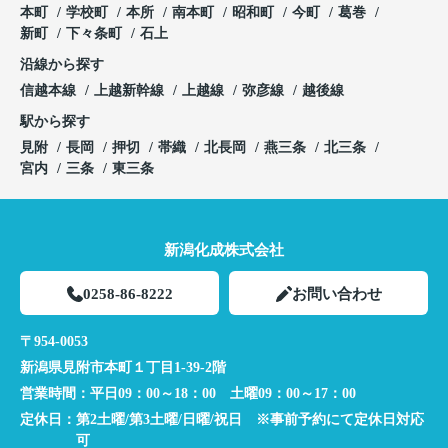
本町
学校町
本所
南本町
昭和町
今町
葛巻
新町
下々条町
石上
沿線から探す
信越本線
上越新幹線
上越線
弥彦線
越後線
駅から探す
見附
長岡
押切
帯織
北長岡
燕三条
北三条
宮内
三条
東三条
新潟化成株式会社
0258-86-8222
お問い合わせ
〒954-0053
新潟県見附市本町１丁目1-39-2階
営業時間：
平日09：00～18：00 土曜09：00～17：00
定休日：
第2土曜/第3土曜/日曜/祝日 ※事前予約にて定休日対応
可