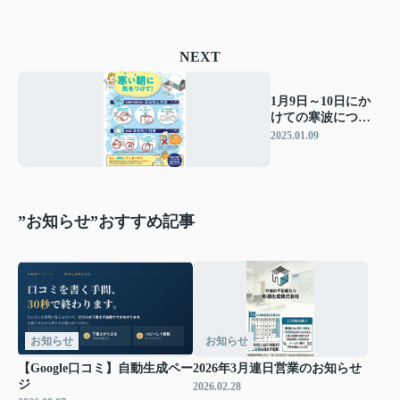
NEXT
1月9日～10日にか
けての寒波につい
て
2025.01.09
”お知らせ”おすすめ記事
お知らせ
お知らせ
【Google口コミ】自動生成ペー
2026年3月連日営業のお知らせ
ジ
2026.02.28