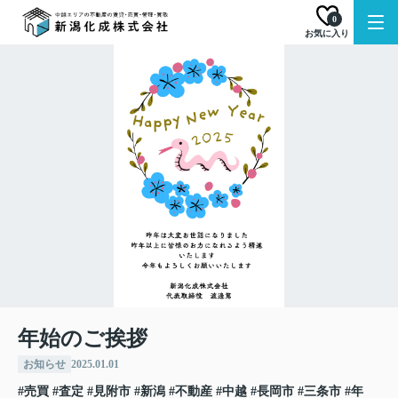
0
お気に入り
年始のご挨拶
お知らせ
2025.01.01
#売買
#査定
#見附市
#新潟
#不動産
#中越
#長岡市
#三条市
#年