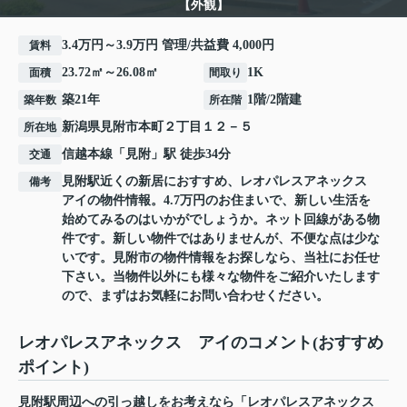
【外観】
3.4万円～3.9万円 管理/共益費 4,000円
賃料
23.72㎡～26.08㎡
1K
面積
間取り
築21年
1階/2階建
築年数
所在階
新潟県
見附市
本町
２丁目１２－５
所在地
信越本線
「
見附
」駅 徒歩34分
交通
見附駅近くの新居におすすめ、レオパレスアネックス
備考
アイの物件情報。4.7万円のお住まいで、新しい生活を
始めてみるのはいかがでしょうか。ネット回線がある物
件です。新しい物件ではありませんが、不便な点は少な
いです。見附市の物件情報をお探しなら、当社にお任せ
下さい。当物件以外にも様々な物件をご紹介いたします
ので、まずはお気軽にお問い合わせください。
レオパレスアネックス アイのコメント(おすすめ
ポイント)
見附駅周辺への引っ越しをお考えなら「レオパレスアネックス