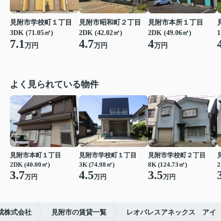
見附市学校町１丁目
見附市昭和町２丁目
見附市本所１丁目
3DK (71.05㎡)
2DK (42.02㎡)
2DK (49.06㎡)
1
7.1
4.7
4
万円
万円
万円
よく見られている物件
見附市本町１丁目
見附市学校町１丁目
見附市学校町２丁目
2DK (40.00㎡)
3K (74.98㎡)
8K (124.73㎡)
2
3.7
4.5
3.5
万円
万円
万円
成株式会社
見附市の賃貸一覧
レオパレスアネックス アイ