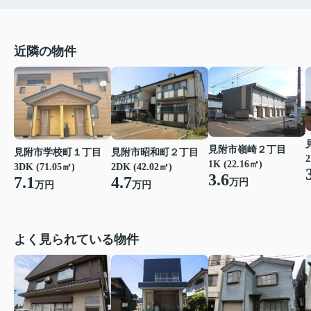
近隣の物件
見附市嶺崎２丁目
見附市学校町１丁目
見附市昭和町２丁目
2
1K (22.16㎡)
3DK (71.05㎡)
2DK (42.02㎡)
3.6
7.1
4.7
万円
万円
万円
よく見られている物件