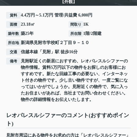
【外観】
4.4万円～5.1万円 管理/共益費 6,000円
賃料
23.18㎡
1K
面積
間取り
築25年
1階/2階建
築年数
所在階
新潟県
見附市
学校町
２丁目９－１０
所在地
信越本線
「
見附
」駅 徒歩16分
交通
見附駅近くの新居におすすめ、レオパレスルシファーの
備考
物件情報。賃料5万円以下の物件をお探しのお客様にお
すすめです。新たな回線工事の必要ない、インターネッ
ト付きの物件です。少し古い物件ですが、一度ご覧にな
ってはいかがでしょうか。見附近くの物件で、気に入っ
たお住まいがあれば、当社までお問い合わせください。
物件の詳細情報をお伝えいたします。
レオパレスルシファーのコメント(おすすめポイン
ト)
見附市周辺にある物件をお求めの方は「レオパレスルシファー」