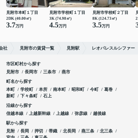
見附市本町１丁目
見附市学校町１丁目
見附市学校町２丁目
2DK (40.00㎡)
3K (74.98㎡)
8K (124.73㎡)
2
3.7
4.5
3.5
万円
万円
万円
会社
見附市の賃貸一覧
見附駅
レオパレスルシファー
市区町村から探す
見附市
長岡市
三条市
燕市
町名から探す
本町
学校町
本所
南本町
昭和町
今町
葛巻
新町
下々条町
石上
沿線から探す
信越本線
上越新幹線
上越線
弥彦線
越後線
駅から探す
見附
長岡
押切
帯織
北長岡
燕三条
北三条
宮内
三条
東三条