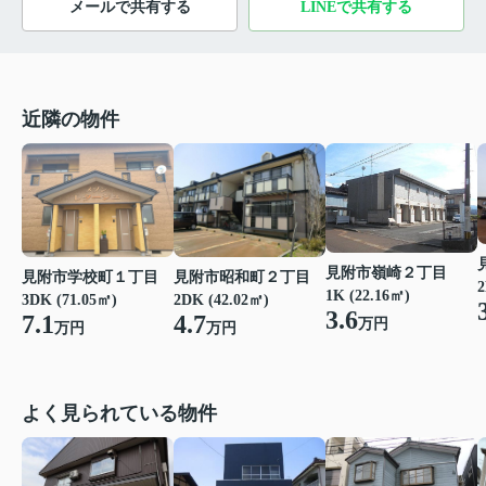
メールで共有する
LINEで共有する
近隣の物件
見附市嶺崎２丁目
見附市学校町１丁目
見附市昭和町２丁目
2
1K (22.16㎡)
3DK (71.05㎡)
2DK (42.02㎡)
3.6
7.1
4.7
万円
万円
万円
よく見られている物件