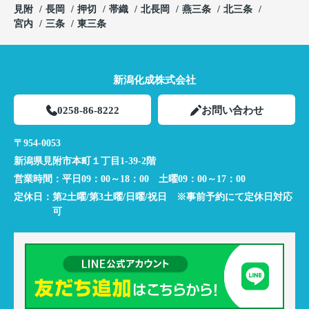
見附
長岡
押切
帯織
北長岡
燕三条
北三条
宮内
三条
東三条
新潟化成株式会社
0258-86-8222
お問い合わせ
〒954-0053
新潟県見附市本町１丁目1-39-2階
営業時間：
平日09：00～18：00 土曜09：00～17：00
定休日：
第2土曜/第3土曜/日曜/祝日 ※事前予約にて定休日対応
可