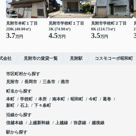
見附市本町１丁目
見附市学校町１丁目
見附市学校町２丁目
2DK (40.00㎡)
3K (74.98㎡)
8K (124.73㎡)
2
3.7
4.5
3.5
万円
万円
万円
式会社
見附市の賃貸一覧
見附駅
コスモコーポ昭和町
市区町村から探す
見附市
長岡市
三条市
燕市
町名から探す
本町
学校町
本所
南本町
昭和町
今町
葛巻
新町
石上
下々条町
沿線から探す
信越本線
上越新幹線
上越線
弥彦線
越後線
駅から探す