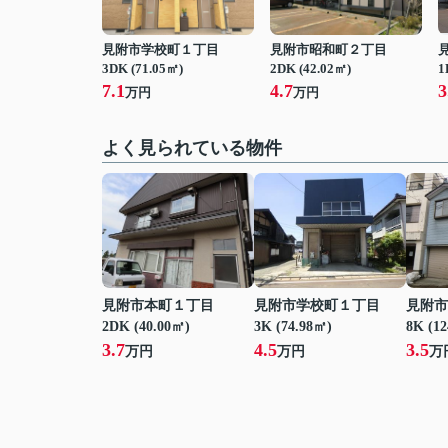
見附市学校町１丁目
見附市昭和町２丁目
3DK (71.05㎡)
2DK (42.02㎡)
1
7.1
4.7
3
万円
万円
よく見られている物件
見附市本町１丁目
見附市学校町１丁目
見附市
2DK (40.00㎡)
3K (74.98㎡)
8K (1
3.7
4.5
3.5
万円
万円
万