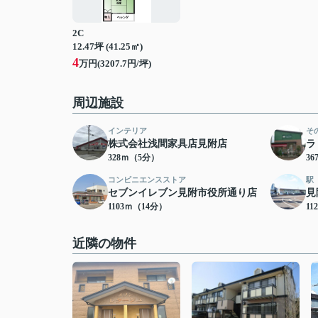
2C
12.47坪 (41.25㎡)
4
万円(3207.7円/坪)
周辺施設
インテリア
そ
株式会社浅間家具店見附店
ラ
328ｍ（5分）
3
コンビニエンスストア
駅
セブンイレブン見附市役所通り店
見
1103ｍ（14分）
11
近隣の物件