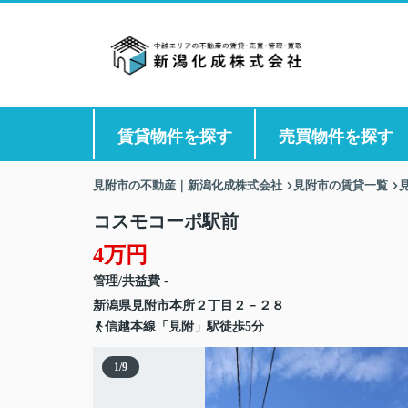
賃貸物件を探す
売買物件を探す
見附市の不動産｜新潟化成株式会社
見附市の賃貸一覧
コスモコーポ駅前
4万円
管理/共益費 -
新潟県
見附市
本所
２丁目２－２８
信越本線「見附」駅徒歩5分
1
/
9