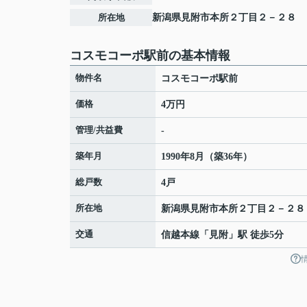
所在地
新潟県
見附市
本所
２丁目２－２８
コスモコーポ駅前の基本情報
物件名
コスモコーポ駅前
価格
4万円
管理/共益費
-
築年月
1990年8月（築36年）
総戸数
4戸
所在地
新潟県
見附市
本所
２丁目２－２８
交通
信越本線
「
見附
」駅 徒歩5分