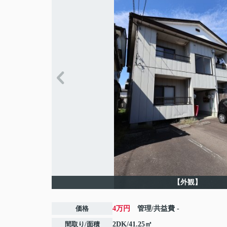
【外観】
価格
4万円
管理/共益費
-
間取り/面積
2DK/41.25㎡