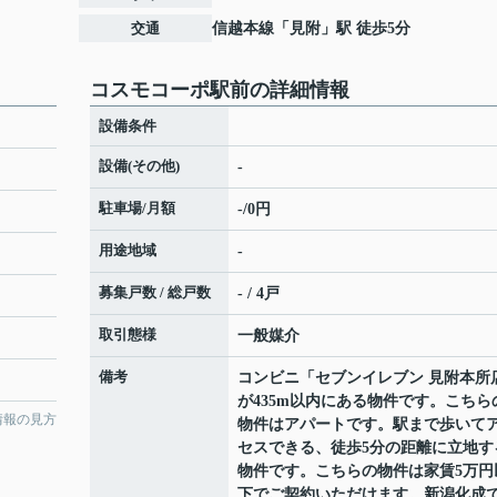
交通
信越本線
「
見附
」駅 徒歩5分
コスモコーポ駅前の詳細情報
設備条件
設備(その他)
-
駐車場/月額
-/0円
用途地域
-
募集戸数 / 総戸数
- / 4戸
取引態様
一般媒介
備考
コンビニ「セブンイレブン 見附本所
が435m以内にある物件です。こちら
情報の見方
物件はアパートです。駅まで歩いて
セスできる、徒歩5分の距離に立地す
物件です。こちらの物件は家賃5万円
下でご契約いただけます。新潟化成