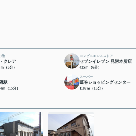
の他
コンビニエンスストア
・クレア
セブンイレブン 見附本所店
67ｍ（5分）
435ｍ（6分）
スーパー
附駅
葛巻ショッピングセンター
24ｍ（15分）
1187ｍ（15分）