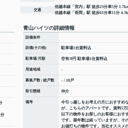
信越本線
「
宮内
」駅 徒歩23分車5分 1.7k
交通
信越本線
「
長岡
」駅 徒歩61分車11分 4.3
青山ハイツの詳細情報
設備条件
設備(その他)
駐車場1台賃料込
駐車場/月額
空有/0円 駐車場1台賃料込
用途地域
-
募集戸数 / 総戸数
- / 10戸
取引態様
仲介
備考
今引っ越しをお考えの方におすすめ
分
が、こちらのアパートです。賃料5万
以下の物件をお探しのお客様におす
1分
です。築年数は経っていますが、そ
お値打ちの物件です。当社オススメ