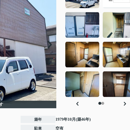
す
築年
1979年10月(築46年)
駐車
空有