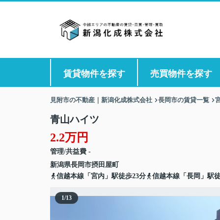
賃貸物件を探す
売買物件を探す
見附市の不動産｜新潟化成株式会社
長岡市の賃貸一覧
青山ハイツ
2.2万円
管理/共益費 -
新潟県
長岡市
摂田屋町
信越本線「宮内」駅徒歩23分
信越本線「長岡」駅徒
1
/
13