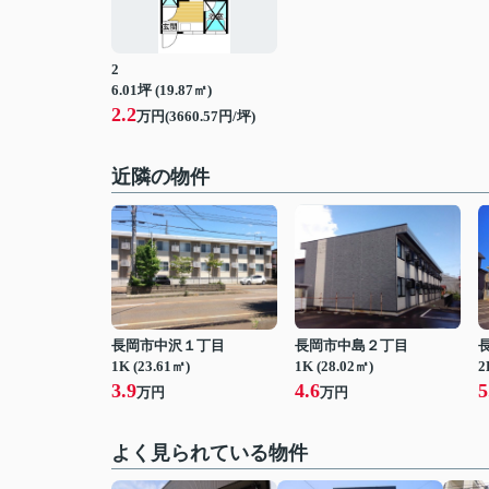
2
6.01坪 (19.87㎡)
2.2
万円(3660.57円/坪)
近隣の物件
長岡市中沢１丁目
長岡市中島２丁目
1K (23.61㎡)
1K (28.02㎡)
2
3.9
4.6
5
万円
万円
よく見られている物件