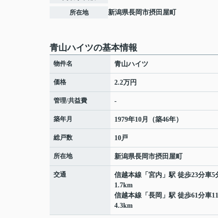
所在地
新潟県
長岡市
摂田屋町
青山ハイツの基本情報
物件名
青山ハイツ
価格
2.2万円
管理/共益費
-
築年月
1979年10月（築46年）
総戸数
10戸
所在地
新潟県
長岡市
摂田屋町
交通
信越本線
「
宮内
」駅 徒歩23分車5
1.7km
信越本線
「
長岡
」駅 徒歩61分車1
4.3km