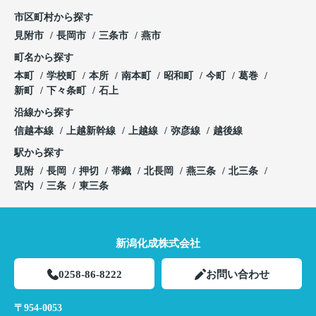
市区町村から探す
見附市
長岡市
三条市
燕市
町名から探す
本町
学校町
本所
南本町
昭和町
今町
葛巻
新町
下々条町
石上
沿線から探す
信越本線
上越新幹線
上越線
弥彦線
越後線
駅から探す
見附
長岡
押切
帯織
北長岡
燕三条
北三条
宮内
三条
東三条
新潟化成株式会社
0258-86-8222
お問い合わせ
〒954-0053