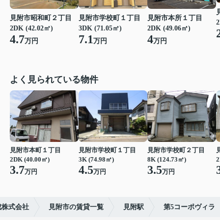
見附市昭和町２丁目
見附市学校町１丁目
見附市本所１丁目
2
2DK (42.02㎡)
3DK (71.05㎡)
2DK (49.06㎡)
4.7
7.1
4
万円
万円
万円
よく見られている物件
見附市本町１丁目
見附市学校町１丁目
見附市学校町２丁目
2DK (40.00㎡)
3K (74.98㎡)
8K (124.73㎡)
2
3.7
4.5
3.5
万円
万円
万円
成株式会社
見附市の賃貸一覧
見附駅
第5コーポヴィラ