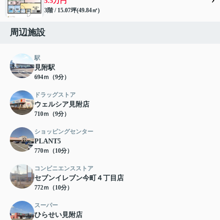
5.5万円
3階 / 15.07坪(49.84㎡)
周辺施設
駅
見附駅
694ｍ（9分）
ドラッグストア
ウェルシア見附店
710ｍ（9分）
ショッピングセンター
PLANT5
770ｍ（10分）
コンビニエンスストア
セブンイレブン今町４丁目店
772ｍ（10分）
スーパー
ひらせい見附店