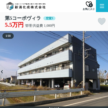
0
お気に入り
第5コーポヴィラ
空室3
5.5万円
管理/共益費 1,000円
1
/
18