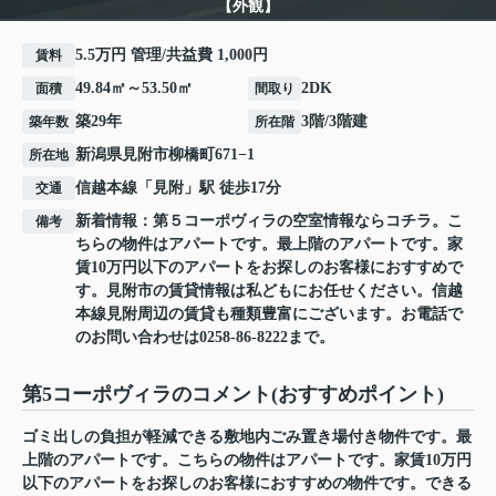
【外観】
5.5万円 管理/共益費 1,000円
賃料
49.84㎡～53.50㎡
2DK
面積
間取り
築29年
3階/3階建
築年数
所在階
新潟県
見附市
柳橋町
671−1
所在地
信越本線
「
見附
」駅 徒歩17分
交通
新着情報：第５コーポヴィラの空室情報ならコチラ。こ
備考
ちらの物件はアパートです。最上階のアパートです。家
賃10万円以下のアパートをお探しのお客様におすすめで
す。見附市の賃貸情報は私どもにお任せください。信越
本線見附周辺の賃貸も種類豊富にございます。お電話で
のお問い合わせは0258-86-8222まで。
第5コーポヴィラのコメント(おすすめポイント)
ゴミ出しの負担が軽減できる敷地内ごみ置き場付き物件です。最
上階のアパートです。こちらの物件はアパートです。家賃10万円
以下のアパートをお探しのお客様におすすめの物件です。できる