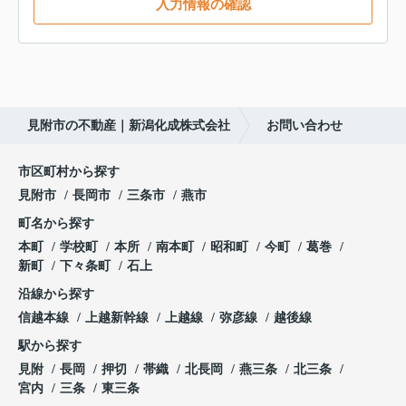
入力情報の確認
見附市の不動産｜新潟化成株式会社
お問い合わせ
市区町村から探す
見附市
長岡市
三条市
燕市
町名から探す
本町
学校町
本所
南本町
昭和町
今町
葛巻
新町
下々条町
石上
沿線から探す
信越本線
上越新幹線
上越線
弥彦線
越後線
駅から探す
見附
長岡
押切
帯織
北長岡
燕三条
北三条
宮内
三条
東三条