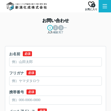
0
お気に入り
お問い合わせ
入力
確認
完了
お名前
必須
フリガナ
必須
携帯番号
必須