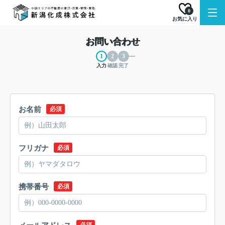
0
お気に入り
お問い合わせ
入力
確認
完了
お名前
必須
フリガナ
必須
携帯番号
必須