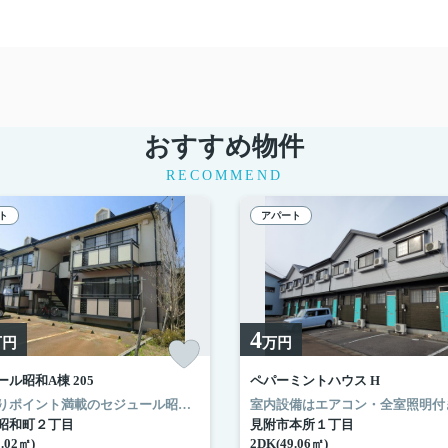
おすすめ物件
RECOMMEND
ト
アパート
4
万円
万円
ル昭和A棟 205
ペパーミントハウス H
こだわりポイント満載のセジュール昭和A棟。最寄りの役所は見附市役所(徒歩2分)です。趣のある和室でゆとりある日々をおくりませんか。クローゼット付きのアパートです。見附市の住まい探しを応援する新潟化成株式会社。多くの方に支持される地元の不動産会社として実績を重ねてきました、住まい探しのことなら是非当社にお任せ下さい。
昭和町２丁目
見附市本所１丁目
.02㎡)
2DK(49.06㎡)