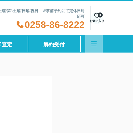
第2土曜/第3土曜/日曜/祝日 ※事前予約にて定休日対
0
応可
0258-86-8222
お気に入り
却査定
解約受付