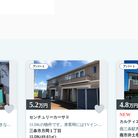
アパート
アパート
5.2
4.8
万円
万円
NEW
センチュリーカーサⅡ
カルティエ 
室内設備はエアコン・全室照明付きなどが揃っているので、快適に過ごしやすいお部屋になります。こちらのお部屋で新しい生活を始めてみませんか。緑豊かな住宅地でアパートを探してみてはいかがですか。設備も充実していて住みやすい、魅力が詰まったアパートです。見附市での住まい探しならお任せください。新潟化成株式会社は地域の不動産会社として、あらゆる条件にお応えできるよう努めています。
1LDKの物件です。来客時にはTVインターホンを使用して訪問者の顔を確認することができます。収納は床下収納・トランクルームなどが備え付けられているので、衣類や日用品の収納に重宝します。こちらは1ヶ月の家賃が5.2万円のお部屋です。ネット回線がある物件です。長年、地元で地域の住まいをご提供してきた新潟化成株式会社は、三条前の不動産情報を豊富に取り揃え、お待ちしております。
三条市月岡１丁目
燕市井土
1LDK(49.03㎡)