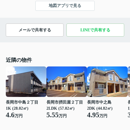
地図アプリで見る
メールで共有する
LINEで共有する
近隣の物件
長岡市中島２丁目
長岡市摂田屋２丁目
長岡市中之島
1K (28.02㎡)
2LDK (57.02㎡)
2DK (44.82㎡)
1
4.6
5.55
4.95
万円
万円
万円