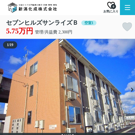
0
お気に入り
セブンヒルズサンライズＢ
空室1
5.75万円
管理/共益費 2,300円
1
/
19