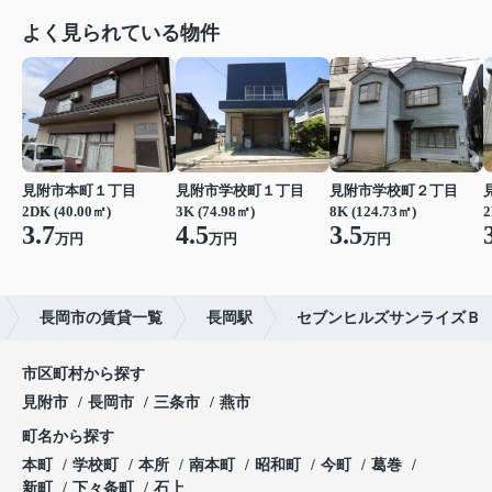
よく見られている物件
見附市本町１丁目
見附市学校町１丁目
見附市学校町２丁目
2DK (40.00㎡)
3K (74.98㎡)
8K (124.73㎡)
2
3.7
4.5
3.5
万円
万円
万円
長岡市の賃貸一覧
長岡駅
セブンヒルズサンライズＢ
市区町村から探す
見附市
長岡市
三条市
燕市
町名から探す
本町
学校町
本所
南本町
昭和町
今町
葛巻
新町
下々条町
石上