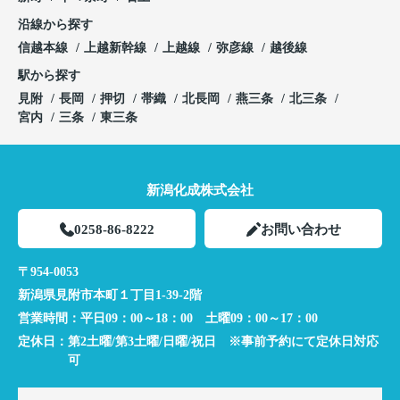
沿線から探す
信越本線
上越新幹線
上越線
弥彦線
越後線
駅から探す
見附
長岡
押切
帯織
北長岡
燕三条
北三条
宮内
三条
東三条
新潟化成株式会社
0258-86-8222
お問い合わせ
〒954-0053
新潟県見附市本町１丁目1-39-2階
営業時間：
平日09：00～18：00 土曜09：00～17：00
定休日：
第2土曜/第3土曜/日曜/祝日 ※事前予約にて定休日対応
可