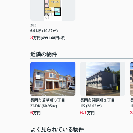
203
6.01坪 (19.87㎡)
3
万円(4991.68円/坪)
近隣の物件
長岡市若草町３丁目
長岡市関原町１丁目
2LDK (60.95㎡)
1K (28.02㎡)
1
6
6.1
3
万円
万円
よく見られている物件