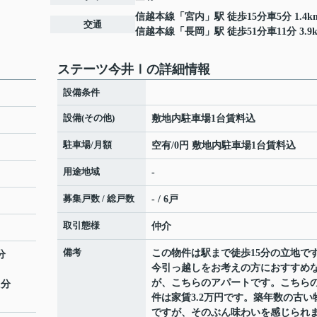
信越本線
「
宮内
」駅 徒歩15分車5分 1.4k
交通
信越本線
「
長岡
」駅 徒歩51分車11分 3.9
ステーツ今井Ⅰの詳細情報
設備条件
設備(その他)
敷地内駐車場1台賃料込
駐車場/月額
空有/0円 敷地内駐車場1台賃料込
用途地域
-
募集戸数 / 総戸数
- / 6戸
取引態様
仲介
備考
この物件は駅まで徒歩15分の立地で
分
今引っ越しをお考えの方におすすめ
が、こちらのアパートです。こちら
1分
件は家賃3.2万円です。築年数の古い
ですが、そのぶん味わいを感じられ