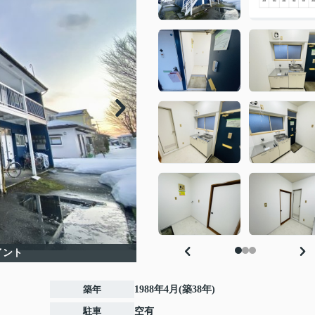
イント
築年
1988年4月(築38年)
駐車
空有