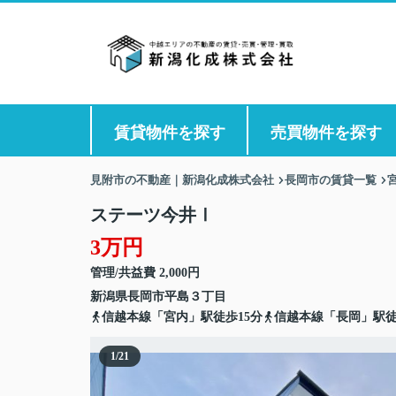
賃貸物件を探す
売買物件を探す
見附市の不動産｜新潟化成株式会社
長岡市の賃貸一覧
ステーツ今井Ⅰ
3万円
管理/共益費 2,000円
新潟県
長岡市
平島
３丁目
信越本線「宮内」駅徒歩15分
信越本線「長岡」駅徒
1
/
21