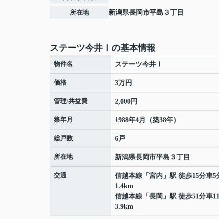
所在地
新潟県
長岡市
平島
３丁目
ステーツ今井Ⅰの基本情報
物件名
ステーツ今井Ⅰ
価格
3万円
管理/共益費
2,000円
築年月
1988年4月（築38年）
総戸数
6戸
所在地
新潟県
長岡市
平島
３丁目
交通
信越本線
「
宮内
」駅 徒歩15分車5
1.4km
信越本線
「
長岡
」駅 徒歩51分車1
3.9km