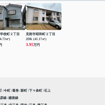
学校町２丁目
見附市昭和町２丁目
24.73㎡)
2DK (41.17㎡)
3.95
円
万円
町
今町
葛巻
新町
下々条町
石上
弥彦線
越後線