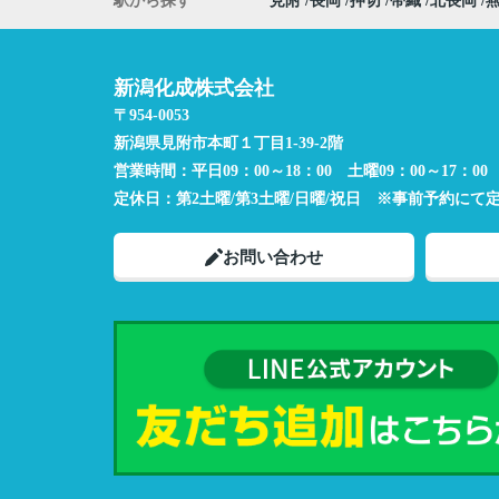
駅から探す
見附
長岡
押切
帯織
北長岡
新潟化成株式会社
〒954-0053
新潟県見附市本町１丁目1-39-2階
営業時間：
平日09：00～18：00 土曜09：00～17：00
定休日：
第2土曜/第3土曜/日曜/祝日 ※事前予約にて
お問い合わせ