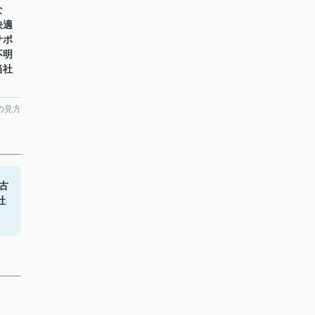
な
快適
サポ
不明
当社
の見方
古
社