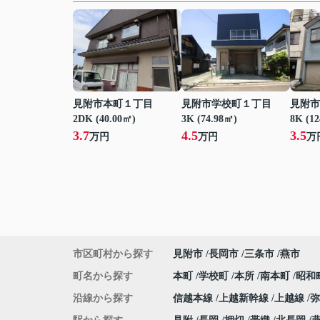
見附市本町１丁目
見附市学校町１丁目
見附市
2DK (40.00㎡)
3K (74.98㎡)
8K (1
3.7
4.5
3.5
万円
万円
万
市区町村から探す
見附市
長岡市
三条市
燕市
町名から探す
本町
学校町
本所
南本町
昭和
沿線から探す
信越本線
上越新幹線
上越線