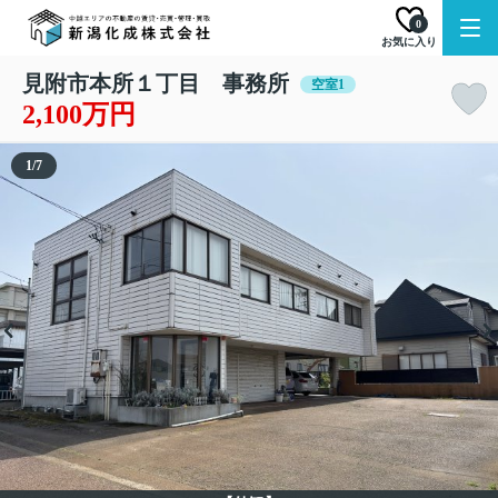
0
お気に入り
見附市本所１丁目 事務所
空室1
2,100万円
1
/
7