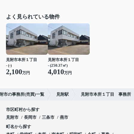
よく見られている物件
見附市本所１丁目
見附市本所１丁目
- (-)
- (250.37㎡)
2,100
4,010
万円
万円
附市の事務所(売買)一覧
見附駅
見附市本所１丁目 事務所
市区町村から探す
見附市
長岡市
三条市
燕市
町名から探す