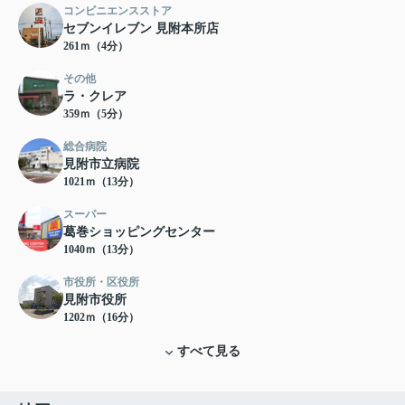
コンビニエンスストア
セブンイレブン 見附本所店
261ｍ（4分）
その他
ラ・クレア
359ｍ（5分）
総合病院
見附市立病院
1021ｍ（13分）
スーパー
葛巻ショッピングセンター
1040ｍ（13分）
市役所・区役所
見附市役所
1202ｍ（16分）
すべて見る