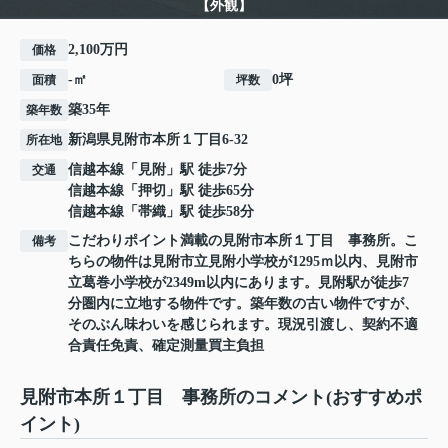
【外観】
2,100万円
価格
-㎡
0坪
面積
坪数
築35年
築年数
新潟県
見附市
本所
１丁目6-32
所在地
信越本線
「
見附
」駅 徒歩7分
交通
信越本線
「
押切
」駅 徒歩65分
信越本線
「
帯織
」駅 徒歩58分
こだわりポイント満載の見附市本所１丁目 事務所。こ
備考
ちらの物件は見附市立見附小学校が1295ｍ以内、見附市
立葛巻小学校が2349m以内にあります。見附駅が徒歩7
分圏内に立地する物件です。築年数の古い物件ですが、
そのぶん味わいを感じられます。現況引渡し、契約不適
合責任免責、確定測量買主負担
見附市本所１丁目 事務所のコメント(おすすめポ
イント)