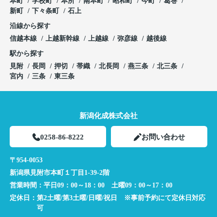
本町
学校町
本所
南本町
昭和町
今町
葛巻
新町
下々条町
石上
沿線から探す
信越本線
上越新幹線
上越線
弥彦線
越後線
駅から探す
見附
長岡
押切
帯織
北長岡
燕三条
北三条
宮内
三条
東三条
新潟化成株式会社
0258-86-8222
お問い合わせ
〒954-0053
新潟県見附市本町１丁目1-39-2階
営業時間：
平日09：00～18：00 土曜09：00～17：00
定休日：
第2土曜/第3土曜/日曜/祝日 ※事前予約にて定休日対応
可