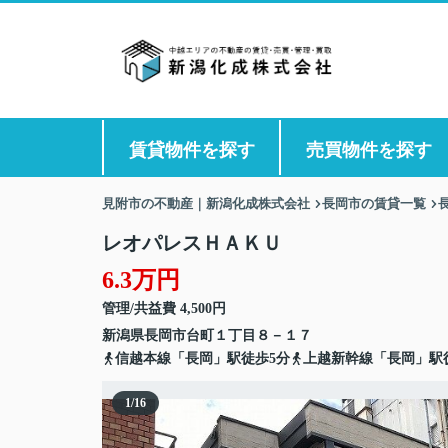
賃貸物件を探す
売買物件を探す
見附市の不動産｜新潟化成株式会社
長岡市の賃貸一覧
レオパレスＨＡＫＵ
6.3万円
管理/共益費 4,500円
新潟県
長岡市
台町
１丁目８－１７
信越本線「長岡」駅徒歩5分
上越新幹線「長岡」駅
1
/
16