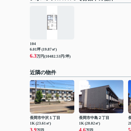
104
6.01坪 (19.87㎡)
6.3
万円(10482.53円/坪)
近隣の物件
長岡市中沢１丁目
長岡市中島２丁目
1K (23.61㎡)
1K (28.02㎡)
2
3.9
4.6
5
万円
万円