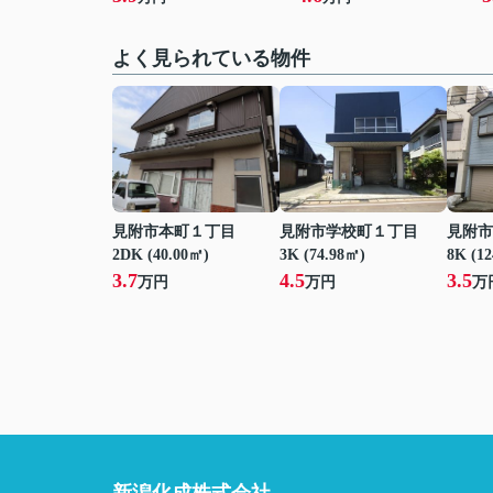
よく見られている物件
見附市本町１丁目
見附市学校町１丁目
見附市
2DK (40.00㎡)
3K (74.98㎡)
8K (1
3.7
4.5
3.5
万円
万円
万