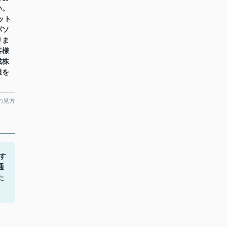
い。
ット
パソ
りま
客様
成株
報を
の見方
す
通
た