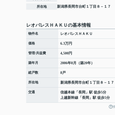
所在地
新潟県
長岡市
台町
１丁目８－１７
レオパレスＨＡＫＵの基本情報
物件名
レオパレスＨＡＫＵ
価格
6.3万円
管理/共益費
4,500円
築年月
2006年8月（築20年）
総戸数
8戸
所在地
新潟県
長岡市
台町
１丁目８－１７
交通
信越本線
「
長岡
」駅 徒歩5分
上越新幹線
「
長岡
」駅 徒歩5分