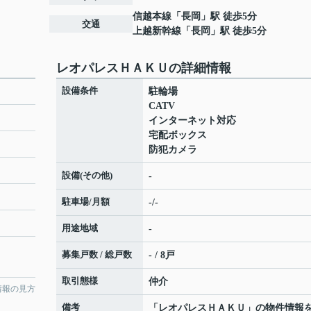
信越本線
「
長岡
」駅 徒歩5分
交通
上越新幹線
「
長岡
」駅 徒歩5分
レオパレスＨＡＫＵの詳細情報
設備条件
駐輪場
CATV
インターネット対応
宅配ボックス
防犯カメラ
設備(その他)
-
駐車場/月額
-/-
用途地域
-
募集戸数 / 総戸数
- / 8戸
取引態様
仲介
情報の見方
備考
「レオパレスＨＡＫＵ」の物件情報